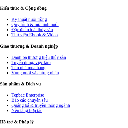
Kiến thức & Cộng đồng
Kỹ thuật nuôi trồng
Quy trình & mô hình nuôi
Đặc điểm loài thủy sản
Thư viện Ebook & Video
Giao thương & Doanh nghiệp
Danh bạ thương hiệu thủy sản
Tuyển dụng, việc làm
Tìm nhà mua hàng
Vùng nuôi và chứng nhận
Sản phẩm & Dịch vụ
Tepbac Enterprise
Báo cáo chuyên sâu
Quảng bá & truyền thông ngành
Nền tảng hợp tác
Hỗ trợ & Pháp lý