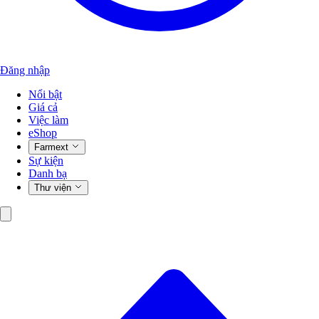
Đăng nhập
Nổi bật
Giá cả
Việc làm
eShop
Farmext
Sự kiện
Danh bạ
Thư viện