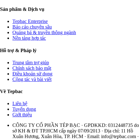
Sản phẩm & Dịch vụ
Tepbac Enterprise
Báo cáo chuyên sâu
Quảng bá & truyền thông ngành
Nền tảng hợp tác
Hỗ trợ & Pháp lý
Trung tâm trợ giúp
Chính sách bảo mật
Điều khoản sử dụng
Cộng tác và bài viết
Về Tepbac
Liên hệ
Tuyển dụng
Giới thiệu
CÔNG TY CỔ PHẦN TÉP BẠC · GPDKKD: 0312448735 do
sở KH & ĐT TP.HCM cấp ngày 07/09/2013 · Địa chỉ: 11 Hồ
Xuân Hương, Xuân Hòa, TP. HCM · Email:
info@tepbac.com
·