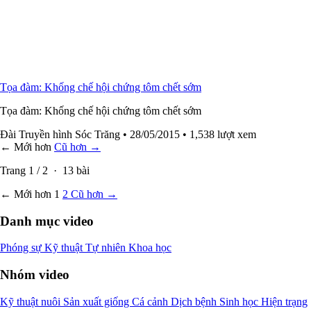
Tọa đàm: Khống chế hội chứng tôm chết sớm
Tọa đàm: Khống chế hội chứng tôm chết sớm
Đài Truyền hình Sóc Trăng
• 28/05/2015
• 1,538 lượt xem
← Mới hơn
Cũ hơn →
Trang
1
/
2
·
13
bài
← Mới hơn
1
2
Cũ hơn →
Danh mục video
Phóng sự
Kỹ thuật
Tự nhiên
Khoa học
Nhóm video
Kỹ thuật nuôi
Sản xuất giống
Cá cảnh
Dịch bệnh
Sinh học
Hiện trạng