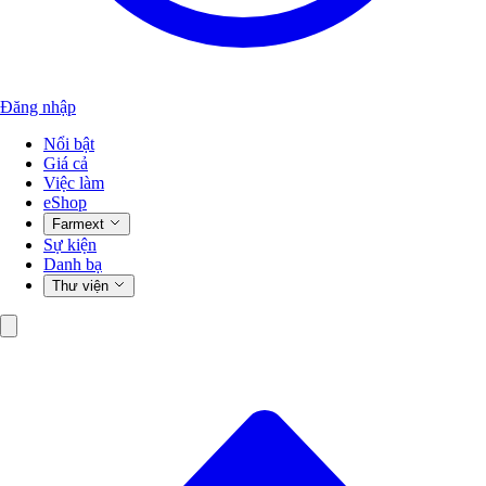
Đăng nhập
Nổi bật
Giá cả
Việc làm
eShop
Farmext
Sự kiện
Danh bạ
Thư viện