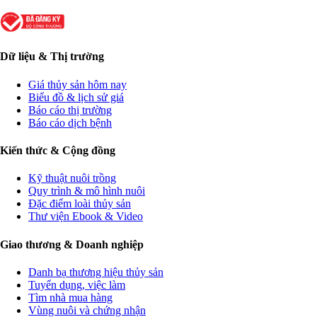
Dữ liệu & Thị trường
Giá thủy sản hôm nay
Biểu đồ & lịch sử giá
Báo cáo thị trường
Báo cáo dịch bệnh
Kiến thức & Cộng đồng
Kỹ thuật nuôi trồng
Quy trình & mô hình nuôi
Đặc điểm loài thủy sản
Thư viện Ebook & Video
Giao thương & Doanh nghiệp
Danh bạ thương hiệu thủy sản
Tuyển dụng, việc làm
Tìm nhà mua hàng
Vùng nuôi và chứng nhận