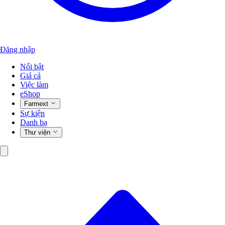
Đăng nhập
Nổi bật
Giá cả
Việc làm
eShop
Farmext
Sự kiện
Danh bạ
Thư viện