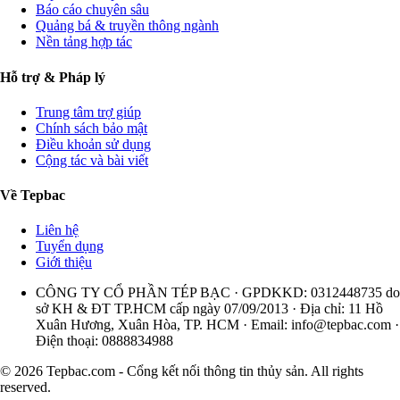
Báo cáo chuyên sâu
Quảng bá & truyền thông ngành
Nền tảng hợp tác
Hỗ trợ & Pháp lý
Trung tâm trợ giúp
Chính sách bảo mật
Điều khoản sử dụng
Cộng tác và bài viết
Về Tepbac
Liên hệ
Tuyển dụng
Giới thiệu
CÔNG TY CỔ PHẦN TÉP BẠC · GPDKKD: 0312448735 do
sở KH & ĐT TP.HCM cấp ngày 07/09/2013 · Địa chỉ: 11 Hồ
Xuân Hương, Xuân Hòa, TP. HCM · Email:
info@tepbac.com
·
Điện thoại: 0888834988
© 2026 Tepbac.com - Cổng kết nối thông tin thủy sản. All rights
reserved.