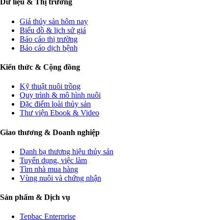
Dữ liệu & Thị trường
Giá thủy sản hôm nay
Biểu đồ & lịch sử giá
Báo cáo thị trường
Báo cáo dịch bệnh
Kiến thức & Cộng đồng
Kỹ thuật nuôi trồng
Quy trình & mô hình nuôi
Đặc điểm loài thủy sản
Thư viện Ebook & Video
Giao thương & Doanh nghiệp
Danh bạ thương hiệu thủy sản
Tuyển dụng, việc làm
Tìm nhà mua hàng
Vùng nuôi và chứng nhận
Sản phẩm & Dịch vụ
Tepbac Enterprise