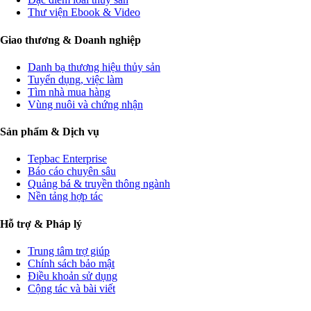
Thư viện Ebook & Video
Giao thương & Doanh nghiệp
Danh bạ thương hiệu thủy sản
Tuyển dụng, việc làm
Tìm nhà mua hàng
Vùng nuôi và chứng nhận
Sản phẩm & Dịch vụ
Tepbac Enterprise
Báo cáo chuyên sâu
Quảng bá & truyền thông ngành
Nền tảng hợp tác
Hỗ trợ & Pháp lý
Trung tâm trợ giúp
Chính sách bảo mật
Điều khoản sử dụng
Cộng tác và bài viết