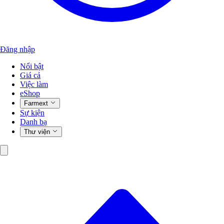
Đăng nhập
Nổi bật
Giá cả
Việc làm
eShop
Farmext
Sự kiện
Danh bạ
Thư viện