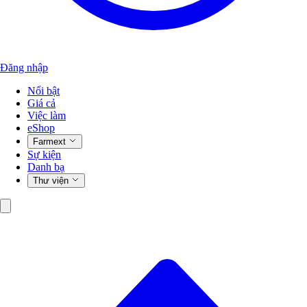
Đăng nhập
Nổi bật
Giá cả
Việc làm
eShop
Farmext
Sự kiện
Danh bạ
Thư viện