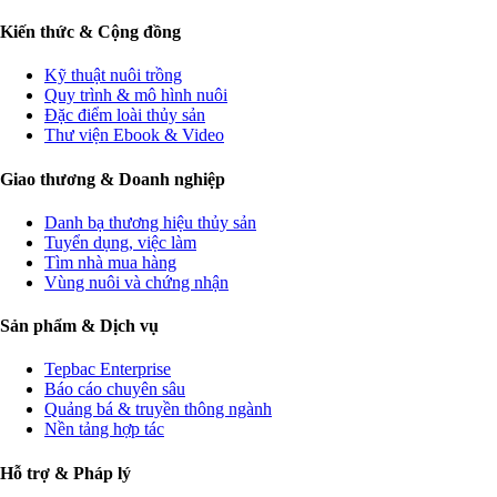
Kiến thức & Cộng đồng
Kỹ thuật nuôi trồng
Quy trình & mô hình nuôi
Đặc điểm loài thủy sản
Thư viện Ebook & Video
Giao thương & Doanh nghiệp
Danh bạ thương hiệu thủy sản
Tuyển dụng, việc làm
Tìm nhà mua hàng
Vùng nuôi và chứng nhận
Sản phẩm & Dịch vụ
Tepbac Enterprise
Báo cáo chuyên sâu
Quảng bá & truyền thông ngành
Nền tảng hợp tác
Hỗ trợ & Pháp lý