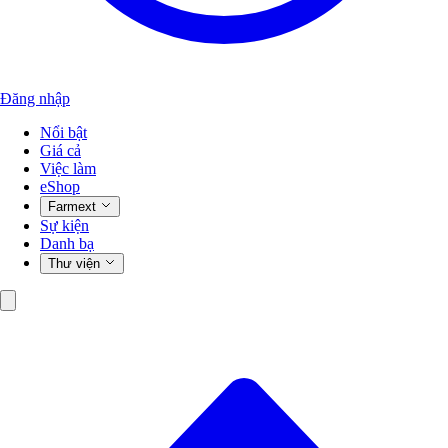
Đăng nhập
Nổi bật
Giá cả
Việc làm
eShop
Farmext
Sự kiện
Danh bạ
Thư viện