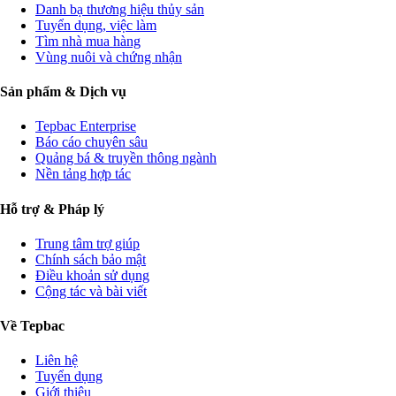
Danh bạ thương hiệu thủy sản
Tuyển dụng, việc làm
Tìm nhà mua hàng
Vùng nuôi và chứng nhận
Sản phẩm & Dịch vụ
Tepbac Enterprise
Báo cáo chuyên sâu
Quảng bá & truyền thông ngành
Nền tảng hợp tác
Hỗ trợ & Pháp lý
Trung tâm trợ giúp
Chính sách bảo mật
Điều khoản sử dụng
Cộng tác và bài viết
Về Tepbac
Liên hệ
Tuyển dụng
Giới thiệu