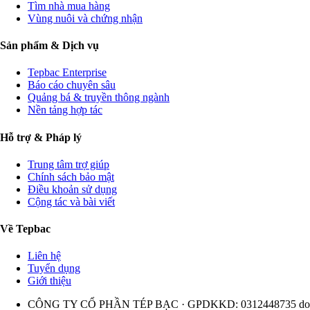
Tìm nhà mua hàng
Vùng nuôi và chứng nhận
Sản phẩm & Dịch vụ
Tepbac Enterprise
Báo cáo chuyên sâu
Quảng bá & truyền thông ngành
Nền tảng hợp tác
Hỗ trợ & Pháp lý
Trung tâm trợ giúp
Chính sách bảo mật
Điều khoản sử dụng
Cộng tác và bài viết
Về Tepbac
Liên hệ
Tuyển dụng
Giới thiệu
CÔNG TY CỔ PHẦN TÉP BẠC · GPDKKD: 0312448735 do