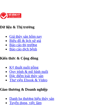
Dữ liệu & Thị trường
Giá thủy sản hôm nay
Biểu đồ & lịch sử giá
Báo cáo thị trường
Báo cáo dịch bệnh
Kiến thức & Cộng đồng
Kỹ thuật nuôi trồng
Quy trình & mô hình nuôi
Đặc điểm loài thủy sản
Thư viện Ebook & Video
Giao thương & Doanh nghiệp
Danh bạ thương hiệu thủy sản
Tuyển dụng, việc làm