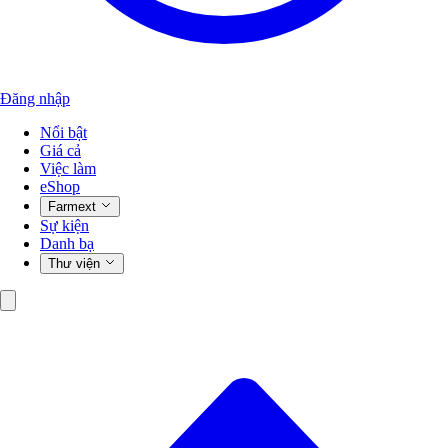
Đăng nhập
Nổi bật
Giá cả
Việc làm
eShop
Farmext
Sự kiện
Danh bạ
Thư viện