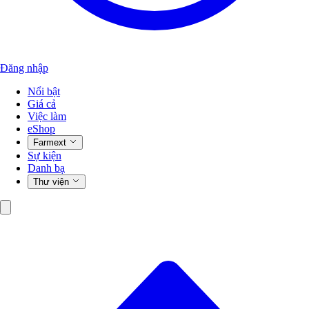
Đăng nhập
Nổi bật
Giá cả
Việc làm
eShop
Farmext
Sự kiện
Danh bạ
Thư viện