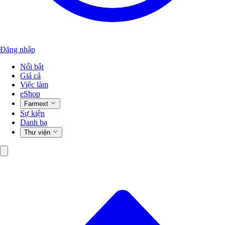
Đăng nhập
Nổi bật
Giá cả
Việc làm
eShop
Farmext
Sự kiện
Danh bạ
Thư viện