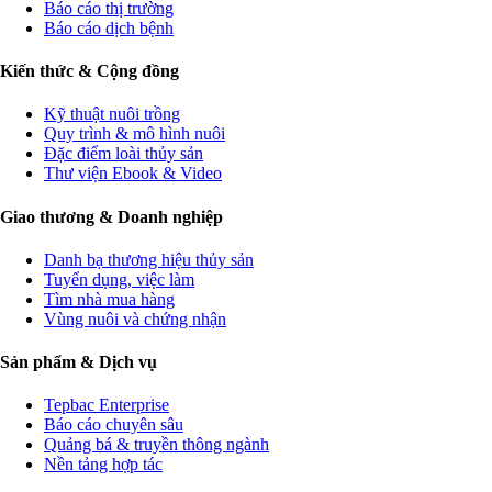
Báo cáo thị trường
Báo cáo dịch bệnh
Kiến thức & Cộng đồng
Kỹ thuật nuôi trồng
Quy trình & mô hình nuôi
Đặc điểm loài thủy sản
Thư viện Ebook & Video
Giao thương & Doanh nghiệp
Danh bạ thương hiệu thủy sản
Tuyển dụng, việc làm
Tìm nhà mua hàng
Vùng nuôi và chứng nhận
Sản phẩm & Dịch vụ
Tepbac Enterprise
Báo cáo chuyên sâu
Quảng bá & truyền thông ngành
Nền tảng hợp tác