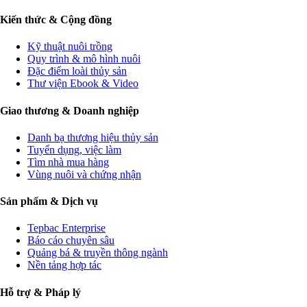
Kiến thức & Cộng đồng
Kỹ thuật nuôi trồng
Quy trình & mô hình nuôi
Đặc điểm loài thủy sản
Thư viện Ebook & Video
Giao thương & Doanh nghiệp
Danh bạ thương hiệu thủy sản
Tuyển dụng, việc làm
Tìm nhà mua hàng
Vùng nuôi và chứng nhận
Sản phẩm & Dịch vụ
Tepbac Enterprise
Báo cáo chuyên sâu
Quảng bá & truyền thông ngành
Nền tảng hợp tác
Hỗ trợ & Pháp lý