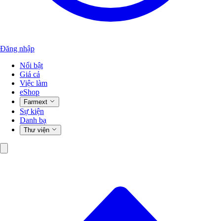
Đăng nhập
Nổi bật
Giá cả
Việc làm
eShop
Farmext
Sự kiện
Danh bạ
Thư viện