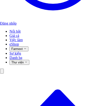
Đăng nhập
Nổi bật
Giá cả
Việc làm
eShop
Farmext
Sự kiện
Danh bạ
Thư viện