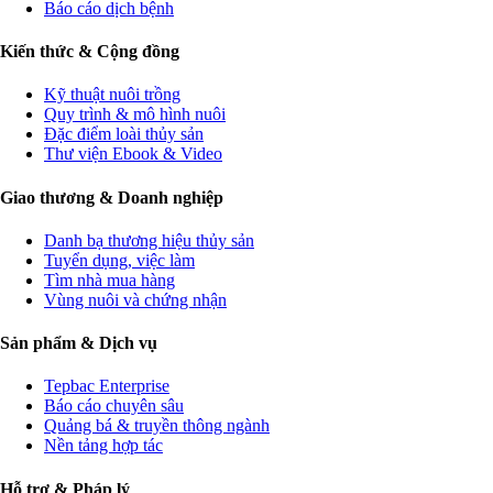
Báo cáo dịch bệnh
Kiến thức & Cộng đồng
Kỹ thuật nuôi trồng
Quy trình & mô hình nuôi
Đặc điểm loài thủy sản
Thư viện Ebook & Video
Giao thương & Doanh nghiệp
Danh bạ thương hiệu thủy sản
Tuyển dụng, việc làm
Tìm nhà mua hàng
Vùng nuôi và chứng nhận
Sản phẩm & Dịch vụ
Tepbac Enterprise
Báo cáo chuyên sâu
Quảng bá & truyền thông ngành
Nền tảng hợp tác
Hỗ trợ & Pháp lý