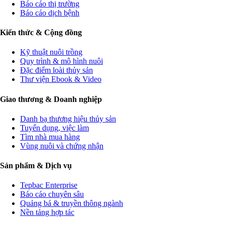
Báo cáo thị trường
Báo cáo dịch bệnh
Kiến thức & Cộng đồng
Kỹ thuật nuôi trồng
Quy trình & mô hình nuôi
Đặc điểm loài thủy sản
Thư viện Ebook & Video
Giao thương & Doanh nghiệp
Danh bạ thương hiệu thủy sản
Tuyển dụng, việc làm
Tìm nhà mua hàng
Vùng nuôi và chứng nhận
Sản phẩm & Dịch vụ
Tepbac Enterprise
Báo cáo chuyên sâu
Quảng bá & truyền thông ngành
Nền tảng hợp tác