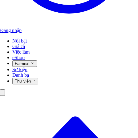
Đăng nhập
Nổi bật
Giá cả
Việc làm
eShop
Farmext
Sự kiện
Danh bạ
Thư viện