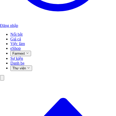
Đăng nhập
Nổi bật
Giá cả
Việc làm
eShop
Farmext
Sự kiện
Danh bạ
Thư viện