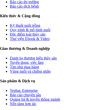
Báo cáo thị trường
Báo cáo dịch bệnh
Kiến thức & Cộng đồng
Kỹ thuật nuôi trồng
Quy trình & mô hình nuôi
Đặc điểm loài thủy sản
Thư viện Ebook & Video
Giao thương & Doanh nghiệp
Danh bạ thương hiệu thủy sản
Tuyển dụng, việc làm
Tìm nhà mua hàng
Vùng nuôi và chứng nhận
Sản phẩm & Dịch vụ
Tepbac Enterprise
Báo cáo chuyên sâu
Quảng bá & truyền thông ngành
Nền tảng hợp tác