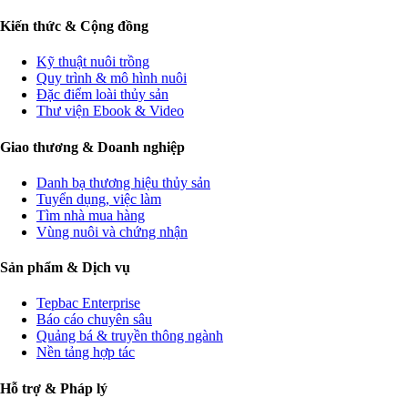
Kiến thức & Cộng đồng
Kỹ thuật nuôi trồng
Quy trình & mô hình nuôi
Đặc điểm loài thủy sản
Thư viện Ebook & Video
Giao thương & Doanh nghiệp
Danh bạ thương hiệu thủy sản
Tuyển dụng, việc làm
Tìm nhà mua hàng
Vùng nuôi và chứng nhận
Sản phẩm & Dịch vụ
Tepbac Enterprise
Báo cáo chuyên sâu
Quảng bá & truyền thông ngành
Nền tảng hợp tác
Hỗ trợ & Pháp lý