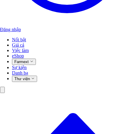
Đăng nhập
Nổi bật
Giá cả
Việc làm
eShop
Farmext
Sự kiện
Danh bạ
Thư viện