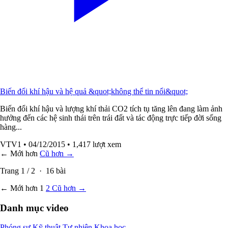
Biến đổi khí hậu và hệ quả &quot;không thể tin nổi&quot;
Biến đổi khí hậu và lượng khí thải CO2 tích tụ tăng lên đang làm ảnh
hưởng đến các hệ sinh thái trên trái đất và tác động trực tiếp đời sống
hàng...
VTV1
• 04/12/2015
• 1,417 lượt xem
← Mới hơn
Cũ hơn →
Trang
1
/
2
·
16
bài
← Mới hơn
1
2
Cũ hơn →
Danh mục video
Phóng sự
Kỹ thuật
Tự nhiên
Khoa học