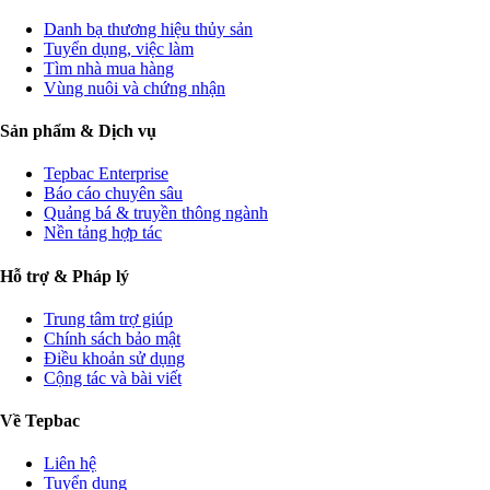
Danh bạ thương hiệu thủy sản
Tuyển dụng, việc làm
Tìm nhà mua hàng
Vùng nuôi và chứng nhận
Sản phẩm & Dịch vụ
Tepbac Enterprise
Báo cáo chuyên sâu
Quảng bá & truyền thông ngành
Nền tảng hợp tác
Hỗ trợ & Pháp lý
Trung tâm trợ giúp
Chính sách bảo mật
Điều khoản sử dụng
Cộng tác và bài viết
Về Tepbac
Liên hệ
Tuyển dụng