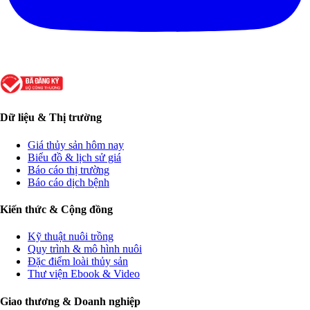
Dữ liệu & Thị trường
Giá thủy sản hôm nay
Biểu đồ & lịch sử giá
Báo cáo thị trường
Báo cáo dịch bệnh
Kiến thức & Cộng đồng
Kỹ thuật nuôi trồng
Quy trình & mô hình nuôi
Đặc điểm loài thủy sản
Thư viện Ebook & Video
Giao thương & Doanh nghiệp