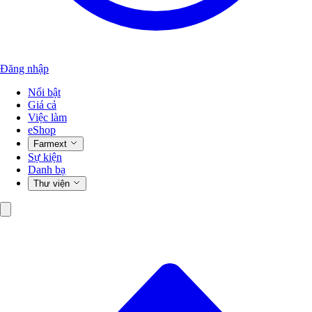
Đăng nhập
Nổi bật
Giá cả
Việc làm
eShop
Farmext
Sự kiện
Danh bạ
Thư viện