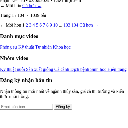
Phạm Mét Tơ
• 03/06/2024
• 1,381 lượt xem
← Mới hơn
Cũ hơn →
Trang
1
/
104
·
1039
bài
← Mới hơn
1
2
3
4
5
6
7
8
9
10
...
103
104
Cũ hơn →
Danh mục video
Phóng sự
Kỹ thuật
Tự nhiên
Khoa học
Nhóm video
Kỹ thuật nuôi
Sản xuất giống
Cá cảnh
Dịch bệnh
Sinh học
Hiện trạng
Đăng ký nhận bản tin
Nhận thông tin mới nhất về ngành thủy sản, giá cả thị trường và kiến
thức nuôi trồng.
Đăng ký