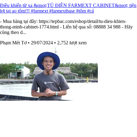
Điều khiển từ xa &quot;TỦ ĐIỆN FARMEXT CABINET&quot; tiện
lợi tại ao tôm!!! #farmext #farmextbase #tôm #cá
- Mua hàng tại đây: https://tepbac.com/eshop/detail/tu-dieu-khien-
thong-minh-cabinet-1774.html - Liên hệ qua số: 08888 34 988 - Hãy
cùng theo d...
Phạm Mét Tơ
• 29/07/2024
• 2,752 lượt xem