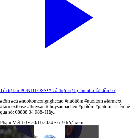
Túi tự tan PONDTOSS™ có thực sự tự tan như lời đồn???
#tôm #cá #nuoitomcongnghecao #nuôitôm #nuoitom #farmext
#farmextbase #thuysan #thuysanbaclieu #giátôm #giatom - Liên hệ
qua số: 08888 34 988- Hãy...
Phạm Mét Tơ
• 20/11/2024
• 619 lượt xem