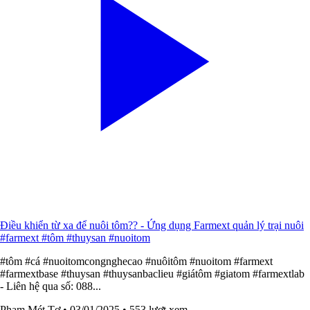
Điều khiển từ xa để nuôi tôm?? - Ứng dụng Farmext quản lý trại nuôi
#farmext #tôm #thuysan #nuoitom
#tôm #cá #nuoitomcongnghecao #nuôitôm #nuoitom #farmext
#farmextbase #thuysan #thuysanbaclieu #giátôm #giatom #farmextlab
- Liên hệ qua số: 088...
Phạm Mét Tơ
• 03/01/2025
• 553 lượt xem