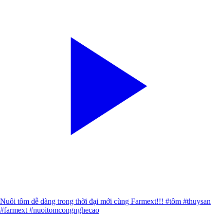
Nuôi tôm dễ dàng trong thời đại mới cùng Farmext!!! #tôm #thuysan
#farmext #nuoitomcongnghecao