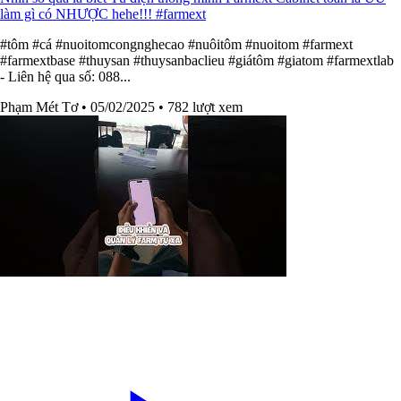
làm gì có NHƯỢC hehe!!! #farmext
#tôm #cá #nuoitomcongnghecao #nuôitôm #nuoitom #farmext
#farmextbase #thuysan #thuysanbaclieu #giátôm #giatom #farmextlab
- Liên hệ qua số: 088...
Phạm Mét Tơ
• 05/02/2025
• 782 lượt xem