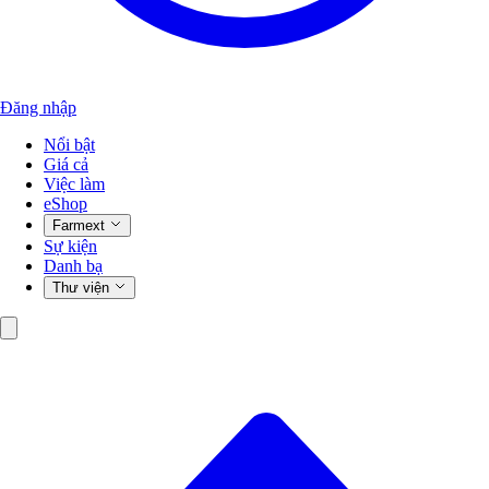
Đăng nhập
Nổi bật
Giá cả
Việc làm
eShop
Farmext
Sự kiện
Danh bạ
Thư viện