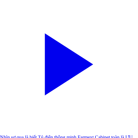
Nhìn sơ qua là biết Tủ điện thông minh Farmext Cabinet toàn là ƯU