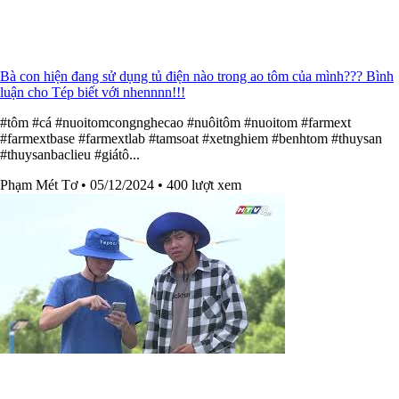
Bà con hiện đang sử dụng tủ điện nào trong ao tôm của mình??? Bình
luận cho Tép biết với nhennnn!!!
#tôm #cá #nuoitomcongnghecao #nuôitôm #nuoitom #farmext
#farmextbase #farmextlab #tamsoat #xetnghiem #benhtom #thuysan
#thuysanbaclieu #giátô...
Phạm Mét Tơ
• 05/12/2024
• 400 lượt xem