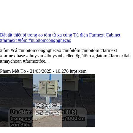
Bật tắt thiết bị trong ao tôm từ xa cùng Tủ điện Farmext Cabinet
#farmext #tôm #nuoitomcongnghecao
#tôm #cá #nuoitomcongnghecao #nuôitôm #nuoitom #farmext
#farmextbase #thuysan #thuysanbaclieu #giátôm #giatom #farmextlab
#maychoan #farmextfee...
Phạm Mét Tơ
• 21/03/2025
• 10,276 lượt xem