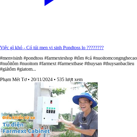
Việc gì khó - Có túi men vi sinh Pondtoss lo ????????
#menvisinh #pondtoss #farmexteshop #tôm #cá #nuoitomcongnghecao
#nuôitôm #nuoitom #farmext #farmextbase #thuysan #thuysanbaclieu
#giátôm #giatom...
Phạm Mét Tơ
• 20/11/2024
• 535 lượt xem