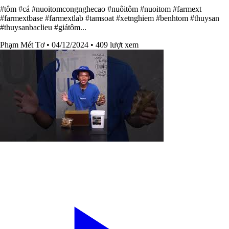
#tôm #cá #nuoitomcongnghecao #nuôitôm #nuoitom #farmext
#farmextbase #farmextlab #tamsoat #xetnghiem #benhtom #thuysan
#thuysanbaclieu #giátôm...
Phạm Mét Tơ
• 04/12/2024
• 409 lượt xem