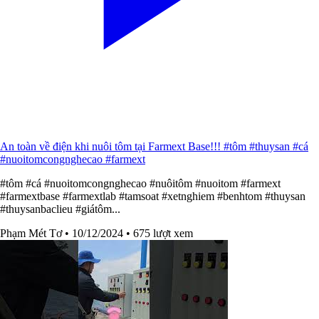
An toàn về điện khi nuôi tôm tại Farmext Base!!! #tôm #thuysan #cá
#nuoitomcongnghecao #farmext
#tôm #cá #nuoitomcongnghecao #nuôitôm #nuoitom #farmext
#farmextbase #farmextlab #tamsoat #xetnghiem #benhtom #thuysan
#thuysanbaclieu #giátôm...
Phạm Mét Tơ
• 10/12/2024
• 675 lượt xem