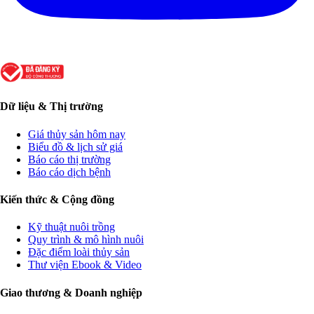
Dữ liệu & Thị trường
Giá thủy sản hôm nay
Biểu đồ & lịch sử giá
Báo cáo thị trường
Báo cáo dịch bệnh
Kiến thức & Cộng đồng
Kỹ thuật nuôi trồng
Quy trình & mô hình nuôi
Đặc điểm loài thủy sản
Thư viện Ebook & Video
Giao thương & Doanh nghiệp