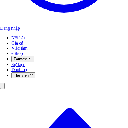
Đăng nhập
Nổi bật
Giá cả
Việc làm
eShop
Farmext
Sự kiện
Danh bạ
Thư viện