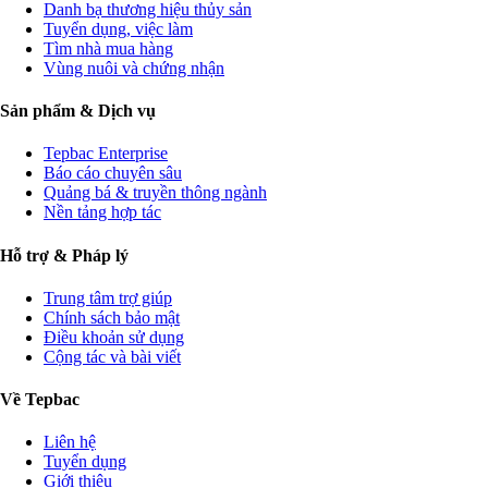
Danh bạ thương hiệu thủy sản
Tuyển dụng, việc làm
Tìm nhà mua hàng
Vùng nuôi và chứng nhận
Sản phẩm & Dịch vụ
Tepbac Enterprise
Báo cáo chuyên sâu
Quảng bá & truyền thông ngành
Nền tảng hợp tác
Hỗ trợ & Pháp lý
Trung tâm trợ giúp
Chính sách bảo mật
Điều khoản sử dụng
Cộng tác và bài viết
Về Tepbac
Liên hệ
Tuyển dụng
Giới thiệu