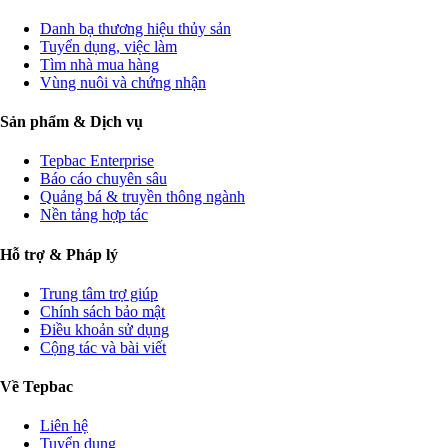
Danh bạ thương hiệu thủy sản
Tuyển dụng, việc làm
Tìm nhà mua hàng
Vùng nuôi và chứng nhận
Sản phẩm & Dịch vụ
Tepbac Enterprise
Báo cáo chuyên sâu
Quảng bá & truyền thông ngành
Nền tảng hợp tác
Hỗ trợ & Pháp lý
Trung tâm trợ giúp
Chính sách bảo mật
Điều khoản sử dụng
Cộng tác và bài viết
Về Tepbac
Liên hệ
Tuyển dụng