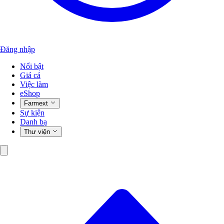
Đăng nhập
Nổi bật
Giá cả
Việc làm
eShop
Farmext
Sự kiện
Danh bạ
Thư viện