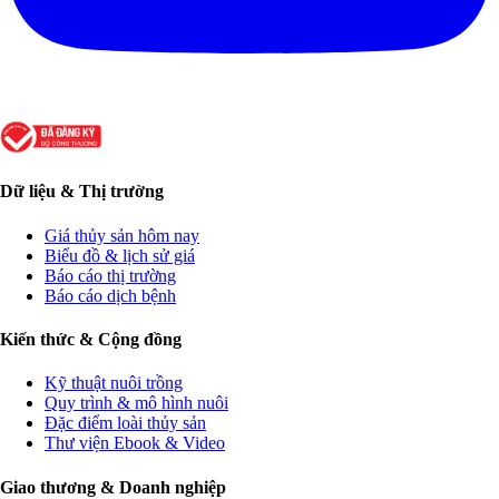
Dữ liệu & Thị trường
Giá thủy sản hôm nay
Biểu đồ & lịch sử giá
Báo cáo thị trường
Báo cáo dịch bệnh
Kiến thức & Cộng đồng
Kỹ thuật nuôi trồng
Quy trình & mô hình nuôi
Đặc điểm loài thủy sản
Thư viện Ebook & Video
Giao thương & Doanh nghiệp