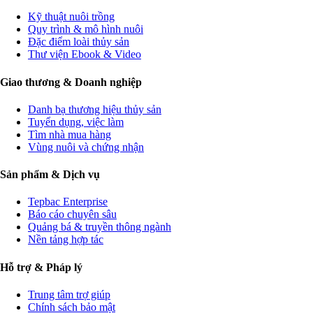
Kỹ thuật nuôi trồng
Quy trình & mô hình nuôi
Đặc điểm loài thủy sản
Thư viện Ebook & Video
Giao thương & Doanh nghiệp
Danh bạ thương hiệu thủy sản
Tuyển dụng, việc làm
Tìm nhà mua hàng
Vùng nuôi và chứng nhận
Sản phẩm & Dịch vụ
Tepbac Enterprise
Báo cáo chuyên sâu
Quảng bá & truyền thông ngành
Nền tảng hợp tác
Hỗ trợ & Pháp lý
Trung tâm trợ giúp
Chính sách bảo mật