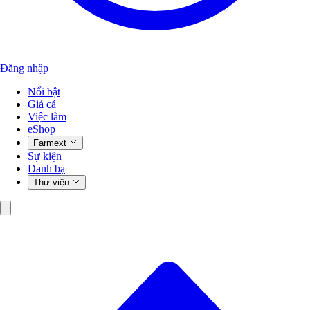
Đăng nhập
Nổi bật
Giá cả
Việc làm
eShop
Farmext
Sự kiện
Danh bạ
Thư viện