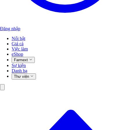
Đăng nhập
Nổi bật
Giá cả
Việc làm
eShop
Farmext
Sự kiện
Danh bạ
Thư viện