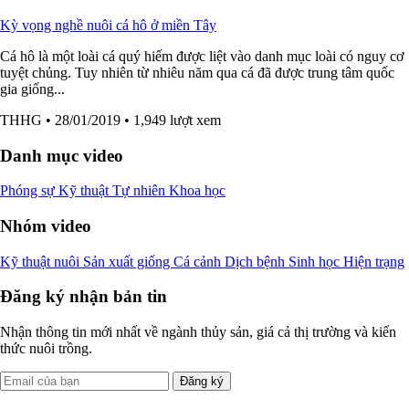
Kỳ vọng nghề nuôi cá hô ở miền Tây
Cá hô là một loài cá quý hiếm được liệt vào danh mục loài có nguy cơ
tuyệt chủng. Tuy nhiên từ nhiêu năm qua cá đã được trung tâm quốc
gia giống...
THHG
• 28/01/2019
• 1,949 lượt xem
Danh mục video
Phóng sự
Kỹ thuật
Tự nhiên
Khoa học
Nhóm video
Kỹ thuật nuôi
Sản xuất giống
Cá cảnh
Dịch bệnh
Sinh học
Hiện trạng
Đăng ký nhận bản tin
Nhận thông tin mới nhất về ngành thủy sản, giá cả thị trường và kiến
thức nuôi trồng.
Đăng ký