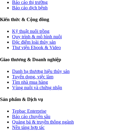
Báo cáo thị trường
Báo cáo dịch bệnh
Kiến thức & Cộng đồng
Kỹ thuật nuôi trồng
Quy trình & mô hình nuôi
Đặc điểm loài thủy sản
Thư viện Ebook & Video
Giao thương & Doanh nghiệp
Danh bạ thương hiệu thủy sản
Tuyển dụng, việc làm
Tìm nhà mua hàng
Vùng nuôi và chứng nhận
Sản phẩm & Dịch vụ
Tepbac Enterprise
Báo cáo chuyên sâu
Quảng bá & truyền thông ngành
Nền tảng hợp tác