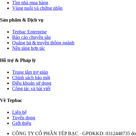
Tìm nhà mua hàng
Vùng nuôi và chứng nhận
Sản phẩm & Dịch vụ
Tepbac Enterprise
Báo cáo chuyên sâu
Quảng bá & truyền thông ngành
Nền tảng hợp tác
Hỗ trợ & Pháp lý
Trung tâm trợ giúp
Chính sách bảo mật
Điều khoản sử dụng
Cộng tác và bài viết
Về Tepbac
Liên hệ
Tuyển dụng
Giới thiệu
CÔNG TY CỔ PHẦN TÉP BẠC · GPDKKD: 0312448735 do