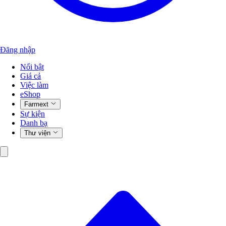
Đăng nhập
Nổi bật
Giá cả
Việc làm
eShop
Farmext
Sự kiện
Danh bạ
Thư viện