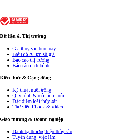
Dữ liệu & Thị trường
Giá thủy sản hôm nay
Biểu đồ & lịch sử giá
Báo cáo thị trường
Báo cáo dịch bệnh
Kiến thức & Cộng đồng
Kỹ thuật nuôi trồng
Quy trình & mô hình nuôi
Đặc điểm loài thủy sản
Thư viện Ebook & Video
Giao thương & Doanh nghiệp
Danh bạ thương hiệu thủy sản
Tuyển dụng, việc làm