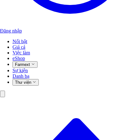
Đăng nhập
Nổi bật
Giá cả
Việc làm
eShop
Farmext
Sự kiện
Danh bạ
Thư viện