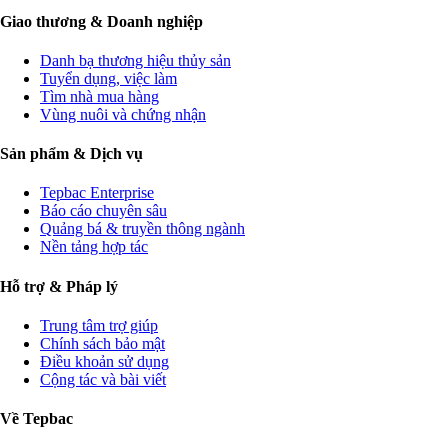
Giao thương & Doanh nghiệp
Danh bạ thương hiệu thủy sản
Tuyển dụng, việc làm
Tìm nhà mua hàng
Vùng nuôi và chứng nhận
Sản phẩm & Dịch vụ
Tepbac Enterprise
Báo cáo chuyên sâu
Quảng bá & truyền thông ngành
Nền tảng hợp tác
Hỗ trợ & Pháp lý
Trung tâm trợ giúp
Chính sách bảo mật
Điều khoản sử dụng
Cộng tác và bài viết
Về Tepbac