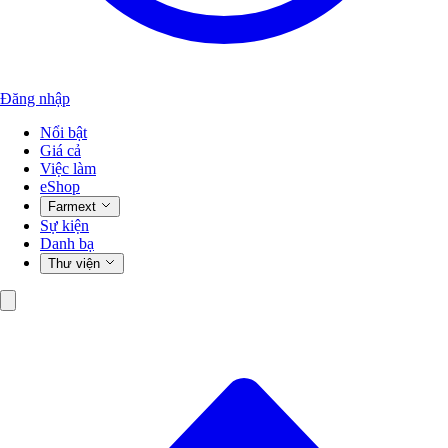
Đăng nhập
Nổi bật
Giá cả
Việc làm
eShop
Farmext
Sự kiện
Danh bạ
Thư viện