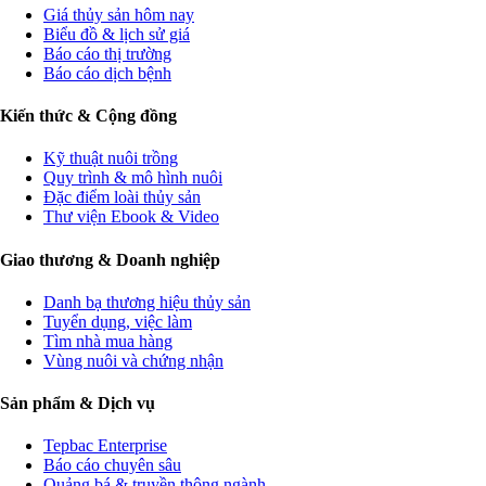
Giá thủy sản hôm nay
Biểu đồ & lịch sử giá
Báo cáo thị trường
Báo cáo dịch bệnh
Kiến thức & Cộng đồng
Kỹ thuật nuôi trồng
Quy trình & mô hình nuôi
Đặc điểm loài thủy sản
Thư viện Ebook & Video
Giao thương & Doanh nghiệp
Danh bạ thương hiệu thủy sản
Tuyển dụng, việc làm
Tìm nhà mua hàng
Vùng nuôi và chứng nhận
Sản phẩm & Dịch vụ
Tepbac Enterprise
Báo cáo chuyên sâu
Quảng bá & truyền thông ngành