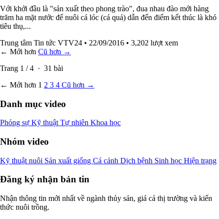
Với khởi đầu là "sản xuất theo phong trào", đua nhau đào mới hàng
trăm ha mặt nước để nuôi cá lóc (cá quả) dẫn đến điểm kết thúc là khó
tiêu thụ,...
Trung tâm Tin tức VTV24
• 22/09/2016
• 3,202 lượt xem
← Mới hơn
Cũ hơn →
Trang
1
/
4
·
31
bài
← Mới hơn
1
2
3
4
Cũ hơn →
Danh mục video
Phóng sự
Kỹ thuật
Tự nhiên
Khoa học
Nhóm video
Kỹ thuật nuôi
Sản xuất giống
Cá cảnh
Dịch bệnh
Sinh học
Hiện trạng
Đăng ký nhận bản tin
Nhận thông tin mới nhất về ngành thủy sản, giá cả thị trường và kiến
thức nuôi trồng.