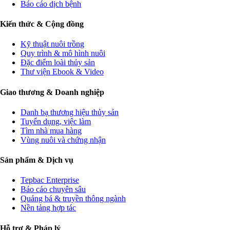
Báo cáo dịch bệnh
Kiến thức & Cộng đồng
Kỹ thuật nuôi trồng
Quy trình & mô hình nuôi
Đặc điểm loài thủy sản
Thư viện Ebook & Video
Giao thương & Doanh nghiệp
Danh bạ thương hiệu thủy sản
Tuyển dụng, việc làm
Tìm nhà mua hàng
Vùng nuôi và chứng nhận
Sản phẩm & Dịch vụ
Tepbac Enterprise
Báo cáo chuyên sâu
Quảng bá & truyền thông ngành
Nền tảng hợp tác
Hỗ trợ & Pháp lý