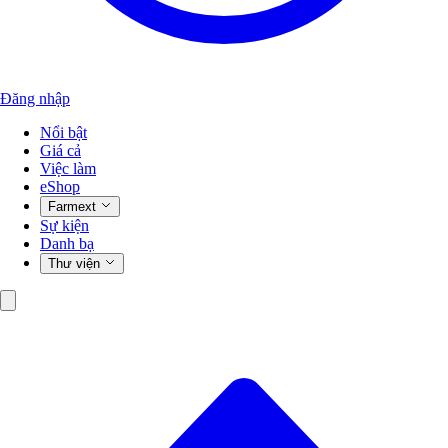
Đăng nhập
Nổi bật
Giá cả
Việc làm
eShop
Farmext
Sự kiện
Danh bạ
Thư viện