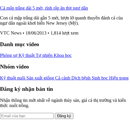
Cá mập trắng dài 5 mét, rình rập ăn thịt ngư dân
Con cá mập trắng dài gần 5 mét, lượn lờ quanh thuyền đánh cá của
ngư dân ngoài khơi biển New Jersey (Mỹ).
VTC News
• 18/06/2013
• 1,814 lượt xem
Danh mục video
Phóng sự
Kỹ thuật
Tự nhiên
Khoa học
Nhóm video
Kỹ thuật nuôi
Sản xuất giống
Cá cảnh
Dịch bệnh
Sinh học
Hiện trạng
Đăng ký nhận bản tin
Nhận thông tin mới nhất về ngành thủy sản, giá cả thị trường và kiến
thức nuôi trồng.
Đăng ký