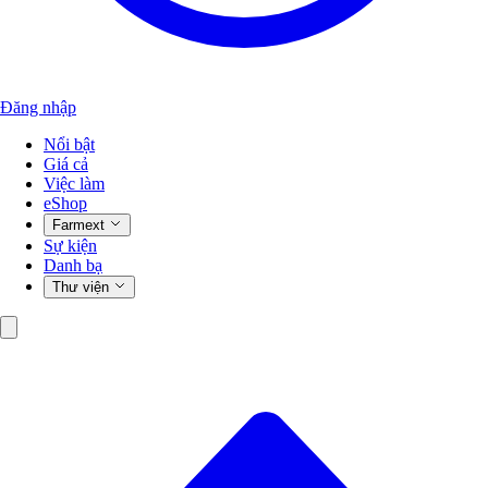
Đăng nhập
Nổi bật
Giá cả
Việc làm
eShop
Farmext
Sự kiện
Danh bạ
Thư viện