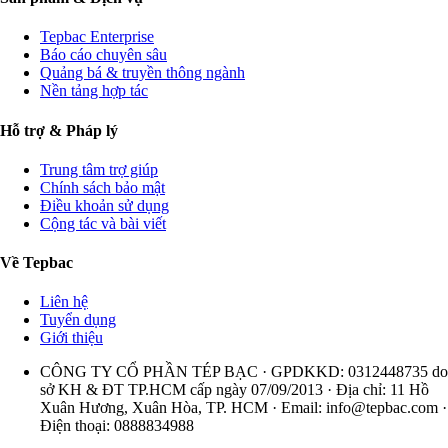
Tepbac Enterprise
Báo cáo chuyên sâu
Quảng bá & truyền thông ngành
Nền tảng hợp tác
Hỗ trợ & Pháp lý
Trung tâm trợ giúp
Chính sách bảo mật
Điều khoản sử dụng
Cộng tác và bài viết
Về Tepbac
Liên hệ
Tuyển dụng
Giới thiệu
CÔNG TY CỔ PHẦN TÉP BẠC · GPDKKD: 0312448735 do
sở KH & ĐT TP.HCM cấp ngày 07/09/2013 · Địa chỉ: 11 Hồ
Xuân Hương, Xuân Hòa, TP. HCM · Email:
info@tepbac.com
·
Điện thoại: 0888834988