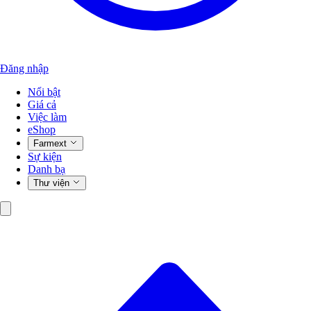
Đăng nhập
Nổi bật
Giá cả
Việc làm
eShop
Farmext
Sự kiện
Danh bạ
Thư viện