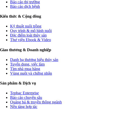
Báo cáo thị trường
Báo cáo dịch bệnh
Kiến thức & Cộng đồng
Kỹ thuật nuôi trồng
Quy trình & mô hình nuôi
Đặc điểm loài thủy sản
Thư viện Ebook & Video
Giao thương & Doanh nghiệp
Danh bạ thương hiệu thủy sản
Tuyển dụng, việc làm
Tìm nhà mua hàng
Vùng nuôi và chứng nhận
Sản phẩm & Dịch vụ
Tepbac Enterprise
Báo cáo chuyên sâu
Quảng bá & truyền thông ngành
Nền tảng hợp tác