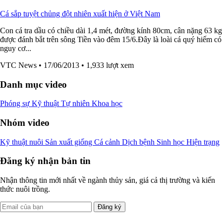
Cá sắp tuyệt chủng đột nhiên xuất hiện ở Việt Nam
Con cá tra dầu có chiều dài 1,4 mét, đường kính 80cm, cân nặng 63 kg
được đánh bắt trên sông Tiền vào đêm 15/6.Đây là loài cá quý hiếm có
nguy cơ...
VTC News
• 17/06/2013
• 1,933 lượt xem
Danh mục video
Phóng sự
Kỹ thuật
Tự nhiên
Khoa học
Nhóm video
Kỹ thuật nuôi
Sản xuất giống
Cá cảnh
Dịch bệnh
Sinh học
Hiện trạng
Đăng ký nhận bản tin
Nhận thông tin mới nhất về ngành thủy sản, giá cả thị trường và kiến
thức nuôi trồng.
Đăng ký