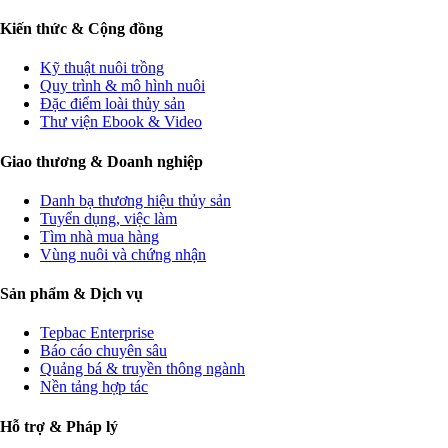
Kiến thức & Cộng đồng
Kỹ thuật nuôi trồng
Quy trình & mô hình nuôi
Đặc điểm loài thủy sản
Thư viện Ebook & Video
Giao thương & Doanh nghiệp
Danh bạ thương hiệu thủy sản
Tuyển dụng, việc làm
Tìm nhà mua hàng
Vùng nuôi và chứng nhận
Sản phẩm & Dịch vụ
Tepbac Enterprise
Báo cáo chuyên sâu
Quảng bá & truyền thông ngành
Nền tảng hợp tác
Hỗ trợ & Pháp lý