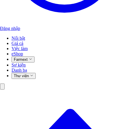
Đăng nhập
Nổi bật
Giá cả
Việc làm
eShop
Farmext
Sự kiện
Danh bạ
Thư viện