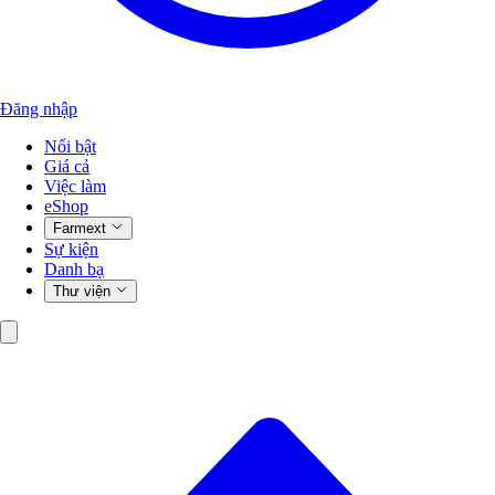
Đăng nhập
Nổi bật
Giá cả
Việc làm
eShop
Farmext
Sự kiện
Danh bạ
Thư viện