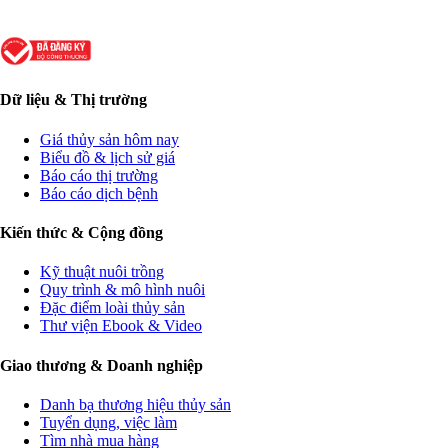
Dữ liệu & Thị trường
Giá thủy sản hôm nay
Biểu đồ & lịch sử giá
Báo cáo thị trường
Báo cáo dịch bệnh
Kiến thức & Cộng đồng
Kỹ thuật nuôi trồng
Quy trình & mô hình nuôi
Đặc điểm loài thủy sản
Thư viện Ebook & Video
Giao thương & Doanh nghiệp
Danh bạ thương hiệu thủy sản
Tuyển dụng, việc làm
Tìm nhà mua hàng