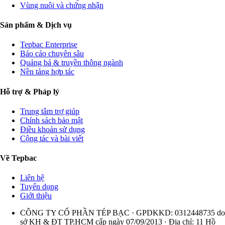
Vùng nuôi và chứng nhận
Sản phẩm & Dịch vụ
Tepbac Enterprise
Báo cáo chuyên sâu
Quảng bá & truyền thông ngành
Nền tảng hợp tác
Hỗ trợ & Pháp lý
Trung tâm trợ giúp
Chính sách bảo mật
Điều khoản sử dụng
Cộng tác và bài viết
Về Tepbac
Liên hệ
Tuyển dụng
Giới thiệu
CÔNG TY CỔ PHẦN TÉP BẠC · GPDKKD: 0312448735 do
sở KH & ĐT TP.HCM cấp ngày 07/09/2013 · Địa chỉ: 11 Hồ