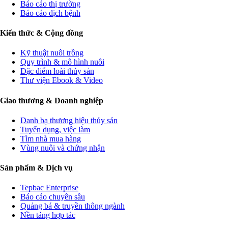
Báo cáo thị trường
Báo cáo dịch bệnh
Kiến thức & Cộng đồng
Kỹ thuật nuôi trồng
Quy trình & mô hình nuôi
Đặc điểm loài thủy sản
Thư viện Ebook & Video
Giao thương & Doanh nghiệp
Danh bạ thương hiệu thủy sản
Tuyển dụng, việc làm
Tìm nhà mua hàng
Vùng nuôi và chứng nhận
Sản phẩm & Dịch vụ
Tepbac Enterprise
Báo cáo chuyên sâu
Quảng bá & truyền thông ngành
Nền tảng hợp tác