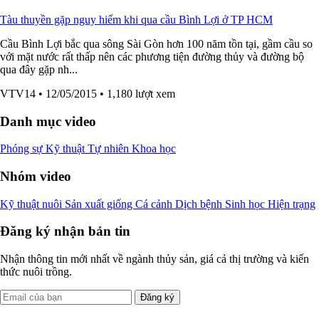
Tàu thuyền gặp nguy hiểm khi qua cầu Bình Lợi ở TP HCM
Cầu Bình Lợi bắc qua sông Sài Gòn hơn 100 năm tồn tại, gầm cầu so
với mặt nước rất thấp nên các phương tiện đường thủy và đường bộ
qua đây gặp nh...
VTV14
• 12/05/2015
• 1,180 lượt xem
Danh mục video
Phóng sự
Kỹ thuật
Tự nhiên
Khoa học
Nhóm video
Kỹ thuật nuôi
Sản xuất giống
Cá cảnh
Dịch bệnh
Sinh học
Hiện trạng
Đăng ký nhận bản tin
Nhận thông tin mới nhất về ngành thủy sản, giá cả thị trường và kiến
thức nuôi trồng.
Đăng ký