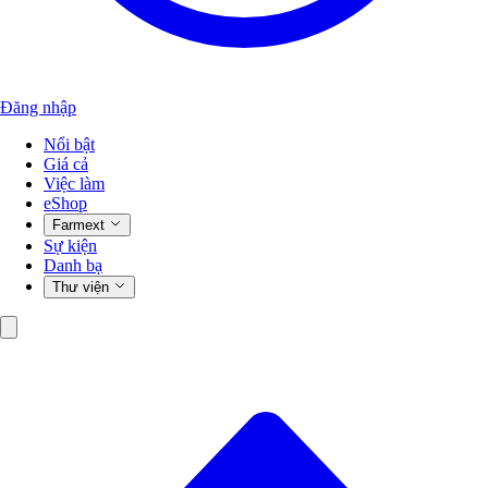
Đăng nhập
Nổi bật
Giá cả
Việc làm
eShop
Farmext
Sự kiện
Danh bạ
Thư viện