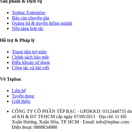
Sản phẩm & Dịch vụ
Tepbac Enterprise
Báo cáo chuyên sâu
Quảng bá & truyền thông ngành
Nền tảng hợp tác
Hỗ trợ & Pháp lý
Trung tâm trợ giúp
Chính sách bảo mật
Điều khoản sử dụng
Cộng tác và bài viết
Về Tepbac
Liên hệ
Tuyển dụng
Giới thiệu
CÔNG TY CỔ PHẦN TÉP BẠC · GPDKKD: 0312448735 do
sở KH & ĐT TP.HCM cấp ngày 07/09/2013 · Địa chỉ: 11 Hồ
Xuân Hương, Xuân Hòa, TP. HCM · Email:
info@tepbac.com
·
Điện thoại: 0888834988