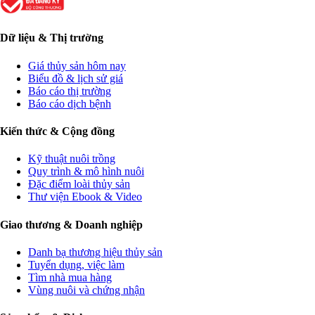
Dữ liệu & Thị trường
Giá thủy sản hôm nay
Biểu đồ & lịch sử giá
Báo cáo thị trường
Báo cáo dịch bệnh
Kiến thức & Cộng đồng
Kỹ thuật nuôi trồng
Quy trình & mô hình nuôi
Đặc điểm loài thủy sản
Thư viện Ebook & Video
Giao thương & Doanh nghiệp
Danh bạ thương hiệu thủy sản
Tuyển dụng, việc làm
Tìm nhà mua hàng
Vùng nuôi và chứng nhận