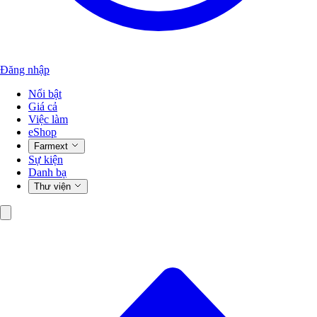
Đăng nhập
Nổi bật
Giá cả
Việc làm
eShop
Farmext
Sự kiện
Danh bạ
Thư viện