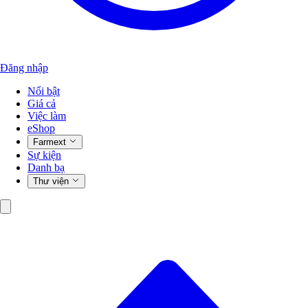
Đăng nhập
Nổi bật
Giá cả
Việc làm
eShop
Farmext
Sự kiện
Danh bạ
Thư viện