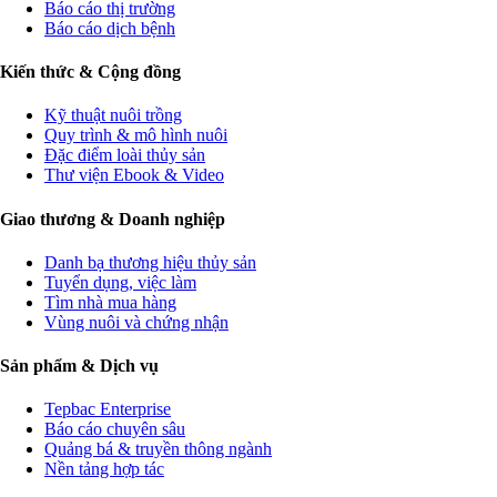
Báo cáo thị trường
Báo cáo dịch bệnh
Kiến thức & Cộng đồng
Kỹ thuật nuôi trồng
Quy trình & mô hình nuôi
Đặc điểm loài thủy sản
Thư viện Ebook & Video
Giao thương & Doanh nghiệp
Danh bạ thương hiệu thủy sản
Tuyển dụng, việc làm
Tìm nhà mua hàng
Vùng nuôi và chứng nhận
Sản phẩm & Dịch vụ
Tepbac Enterprise
Báo cáo chuyên sâu
Quảng bá & truyền thông ngành
Nền tảng hợp tác