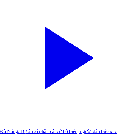
Đà Nẵng: Dự án xí phần cát cứ bờ biển, người dân bức xúc