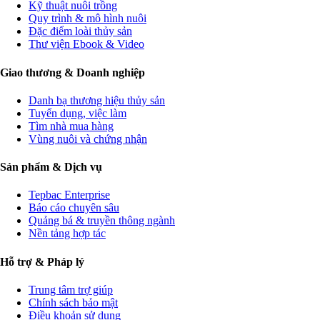
Kỹ thuật nuôi trồng
Quy trình & mô hình nuôi
Đặc điểm loài thủy sản
Thư viện Ebook & Video
Giao thương & Doanh nghiệp
Danh bạ thương hiệu thủy sản
Tuyển dụng, việc làm
Tìm nhà mua hàng
Vùng nuôi và chứng nhận
Sản phẩm & Dịch vụ
Tepbac Enterprise
Báo cáo chuyên sâu
Quảng bá & truyền thông ngành
Nền tảng hợp tác
Hỗ trợ & Pháp lý
Trung tâm trợ giúp
Chính sách bảo mật
Điều khoản sử dụng