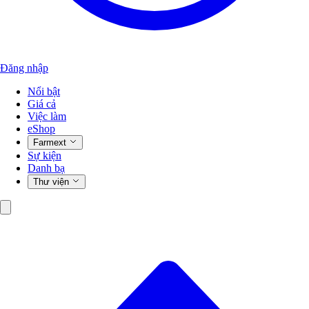
Đăng nhập
Nổi bật
Giá cả
Việc làm
eShop
Farmext
Sự kiện
Danh bạ
Thư viện