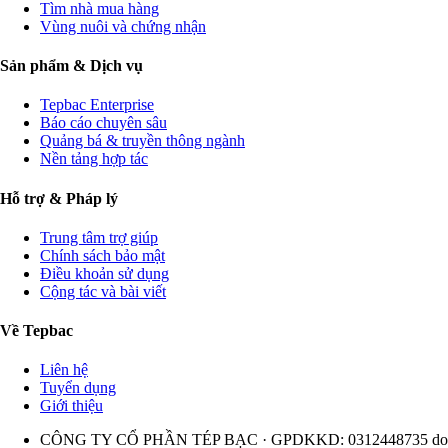
Tìm nhà mua hàng
Vùng nuôi và chứng nhận
Sản phẩm & Dịch vụ
Tepbac Enterprise
Báo cáo chuyên sâu
Quảng bá & truyền thông ngành
Nền tảng hợp tác
Hỗ trợ & Pháp lý
Trung tâm trợ giúp
Chính sách bảo mật
Điều khoản sử dụng
Cộng tác và bài viết
Về Tepbac
Liên hệ
Tuyển dụng
Giới thiệu
CÔNG TY CỔ PHẦN TÉP BẠC · GPDKKD: 0312448735 do