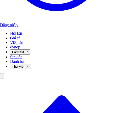
Đăng nhập
Nổi bật
Giá cả
Việc làm
eShop
Farmext
Sự kiện
Danh bạ
Thư viện