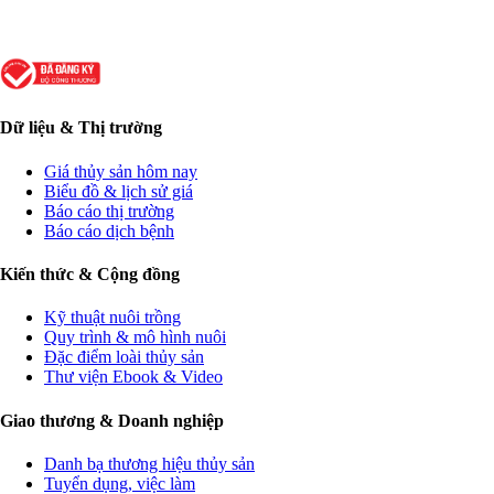
Dữ liệu & Thị trường
Giá thủy sản hôm nay
Biểu đồ & lịch sử giá
Báo cáo thị trường
Báo cáo dịch bệnh
Kiến thức & Cộng đồng
Kỹ thuật nuôi trồng
Quy trình & mô hình nuôi
Đặc điểm loài thủy sản
Thư viện Ebook & Video
Giao thương & Doanh nghiệp
Danh bạ thương hiệu thủy sản
Tuyển dụng, việc làm