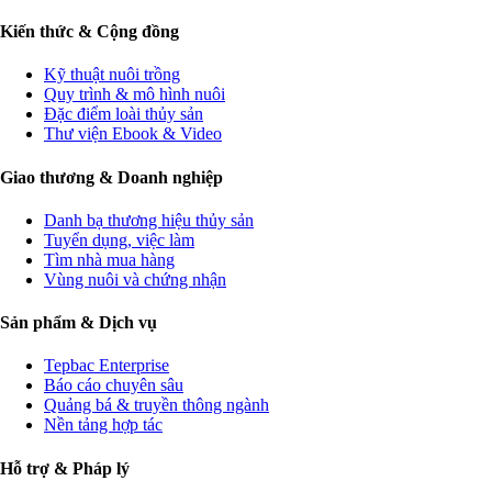
Kiến thức & Cộng đồng
Kỹ thuật nuôi trồng
Quy trình & mô hình nuôi
Đặc điểm loài thủy sản
Thư viện Ebook & Video
Giao thương & Doanh nghiệp
Danh bạ thương hiệu thủy sản
Tuyển dụng, việc làm
Tìm nhà mua hàng
Vùng nuôi và chứng nhận
Sản phẩm & Dịch vụ
Tepbac Enterprise
Báo cáo chuyên sâu
Quảng bá & truyền thông ngành
Nền tảng hợp tác
Hỗ trợ & Pháp lý