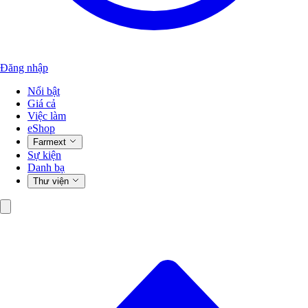
Đăng nhập
Nổi bật
Giá cả
Việc làm
eShop
Farmext
Sự kiện
Danh bạ
Thư viện