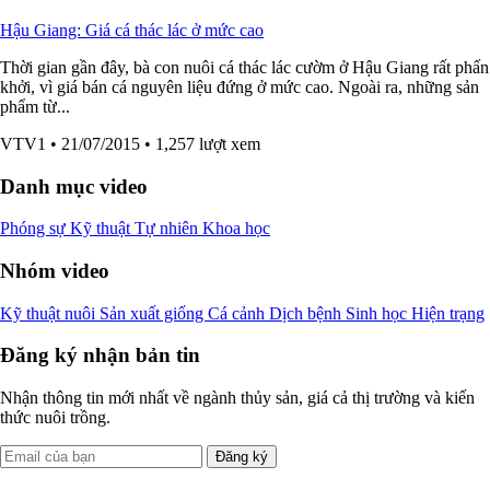
Hậu Giang: Giá cá thác lác ở mức cao
Thời gian gần đây, bà con nuôi cá thác lác cườm ở Hậu Giang rất phấn
khởi, vì giá bán cá nguyên liệu đứng ở mức cao. Ngoài ra, những sản
phẩm từ...
VTV1
• 21/07/2015
• 1,257 lượt xem
Danh mục video
Phóng sự
Kỹ thuật
Tự nhiên
Khoa học
Nhóm video
Kỹ thuật nuôi
Sản xuất giống
Cá cảnh
Dịch bệnh
Sinh học
Hiện trạng
Đăng ký nhận bản tin
Nhận thông tin mới nhất về ngành thủy sản, giá cả thị trường và kiến
thức nuôi trồng.
Đăng ký