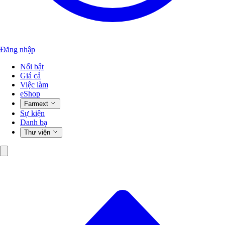
Đăng nhập
Nổi bật
Giá cả
Việc làm
eShop
Farmext
Sự kiện
Danh bạ
Thư viện