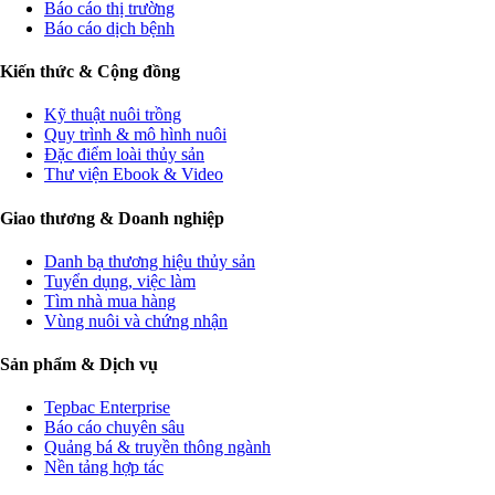
Báo cáo thị trường
Báo cáo dịch bệnh
Kiến thức & Cộng đồng
Kỹ thuật nuôi trồng
Quy trình & mô hình nuôi
Đặc điểm loài thủy sản
Thư viện Ebook & Video
Giao thương & Doanh nghiệp
Danh bạ thương hiệu thủy sản
Tuyển dụng, việc làm
Tìm nhà mua hàng
Vùng nuôi và chứng nhận
Sản phẩm & Dịch vụ
Tepbac Enterprise
Báo cáo chuyên sâu
Quảng bá & truyền thông ngành
Nền tảng hợp tác