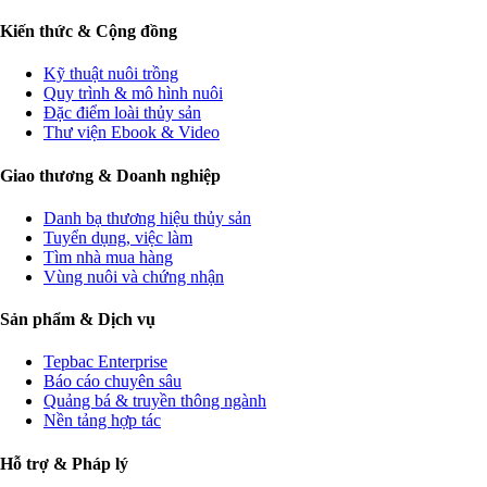
Kiến thức & Cộng đồng
Kỹ thuật nuôi trồng
Quy trình & mô hình nuôi
Đặc điểm loài thủy sản
Thư viện Ebook & Video
Giao thương & Doanh nghiệp
Danh bạ thương hiệu thủy sản
Tuyển dụng, việc làm
Tìm nhà mua hàng
Vùng nuôi và chứng nhận
Sản phẩm & Dịch vụ
Tepbac Enterprise
Báo cáo chuyên sâu
Quảng bá & truyền thông ngành
Nền tảng hợp tác
Hỗ trợ & Pháp lý