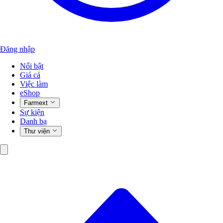
Đăng nhập
Nổi bật
Giá cả
Việc làm
eShop
Farmext
Sự kiện
Danh bạ
Thư viện