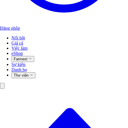
Đăng nhập
Nổi bật
Giá cả
Việc làm
eShop
Farmext
Sự kiện
Danh bạ
Thư viện