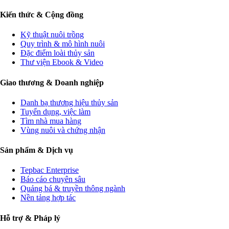
Kiến thức & Cộng đồng
Kỹ thuật nuôi trồng
Quy trình & mô hình nuôi
Đặc điểm loài thủy sản
Thư viện Ebook & Video
Giao thương & Doanh nghiệp
Danh bạ thương hiệu thủy sản
Tuyển dụng, việc làm
Tìm nhà mua hàng
Vùng nuôi và chứng nhận
Sản phẩm & Dịch vụ
Tepbac Enterprise
Báo cáo chuyên sâu
Quảng bá & truyền thông ngành
Nền tảng hợp tác
Hỗ trợ & Pháp lý