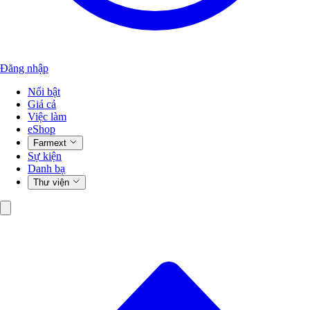
Đăng nhập
Nổi bật
Giá cả
Việc làm
eShop
Farmext
Sự kiện
Danh bạ
Thư viện