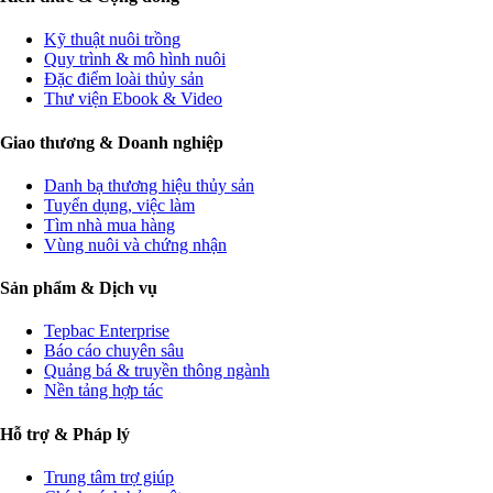
Kỹ thuật nuôi trồng
Quy trình & mô hình nuôi
Đặc điểm loài thủy sản
Thư viện Ebook & Video
Giao thương & Doanh nghiệp
Danh bạ thương hiệu thủy sản
Tuyển dụng, việc làm
Tìm nhà mua hàng
Vùng nuôi và chứng nhận
Sản phẩm & Dịch vụ
Tepbac Enterprise
Báo cáo chuyên sâu
Quảng bá & truyền thông ngành
Nền tảng hợp tác
Hỗ trợ & Pháp lý
Trung tâm trợ giúp