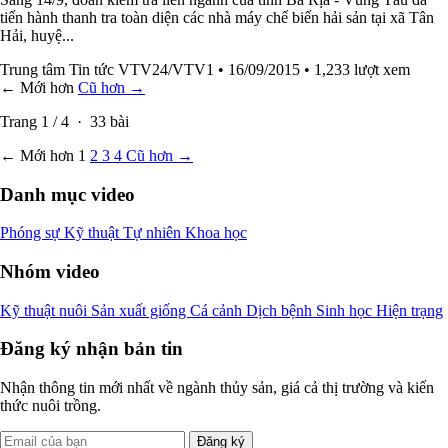
tiến hành thanh tra toàn diện các nhà máy chế biến hải sản tại xã Tân
Hải, huyệ...
Trung tâm Tin tức VTV24/VTV1
• 16/09/2015
• 1,233 lượt xem
← Mới hơn
Cũ hơn →
Trang
1
/
4
·
33
bài
← Mới hơn
1
2
3
4
Cũ hơn →
Danh mục video
Phóng sự
Kỹ thuật
Tự nhiên
Khoa học
Nhóm video
Kỹ thuật nuôi
Sản xuất giống
Cá cảnh
Dịch bệnh
Sinh học
Hiện trạng
Đăng ký nhận bản tin
Nhận thông tin mới nhất về ngành thủy sản, giá cả thị trường và kiến
thức nuôi trồng.
Đăng ký