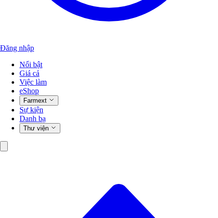
Đăng nhập
Nổi bật
Giá cả
Việc làm
eShop
Farmext
Sự kiện
Danh bạ
Thư viện