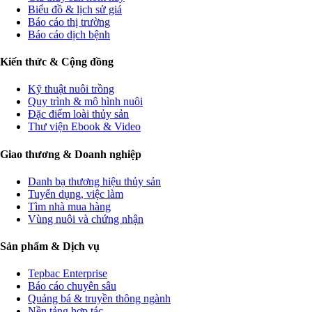
Biểu đồ & lịch sử giá
Báo cáo thị trường
Báo cáo dịch bệnh
Kiến thức & Cộng đồng
Kỹ thuật nuôi trồng
Quy trình & mô hình nuôi
Đặc điểm loài thủy sản
Thư viện Ebook & Video
Giao thương & Doanh nghiệp
Danh bạ thương hiệu thủy sản
Tuyển dụng, việc làm
Tìm nhà mua hàng
Vùng nuôi và chứng nhận
Sản phẩm & Dịch vụ
Tepbac Enterprise
Báo cáo chuyên sâu
Quảng bá & truyền thông ngành
Nền tảng hợp tác