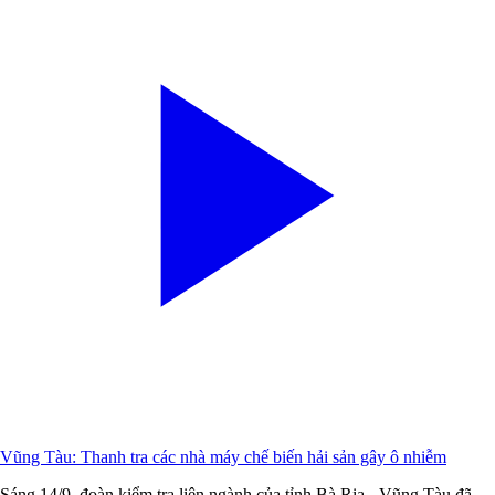
Vũng Tàu: Thanh tra các nhà máy chế biến hải sản gây ô nhiễm
Sáng 14/9, đoàn kiểm tra liên ngành của tỉnh Bà Rịa - Vũng Tàu đã