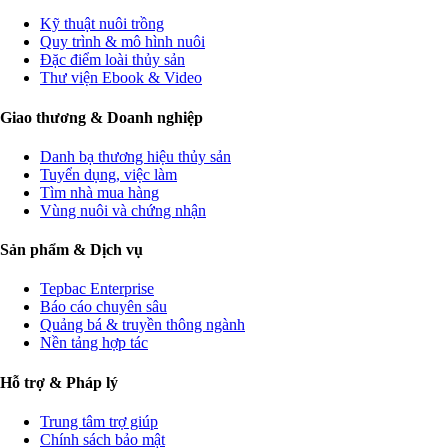
Kỹ thuật nuôi trồng
Quy trình & mô hình nuôi
Đặc điểm loài thủy sản
Thư viện Ebook & Video
Giao thương & Doanh nghiệp
Danh bạ thương hiệu thủy sản
Tuyển dụng, việc làm
Tìm nhà mua hàng
Vùng nuôi và chứng nhận
Sản phẩm & Dịch vụ
Tepbac Enterprise
Báo cáo chuyên sâu
Quảng bá & truyền thông ngành
Nền tảng hợp tác
Hỗ trợ & Pháp lý
Trung tâm trợ giúp
Chính sách bảo mật