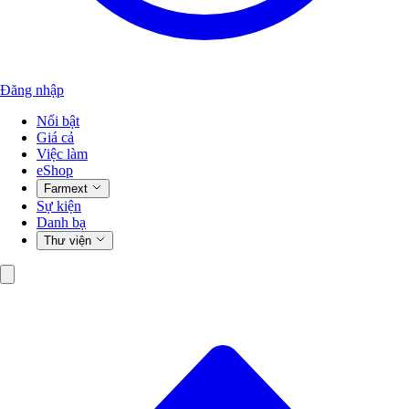
Đăng nhập
Nổi bật
Giá cả
Việc làm
eShop
Farmext
Sự kiện
Danh bạ
Thư viện