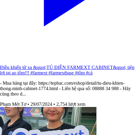
Điều khiển từ xa &quot;TỦ ĐIỆN FARMEXT CABINET&quot; tiện
lợi tại ao tôm!!! #farmext #farmextbase #tôm #cá
- Mua hàng tại đây: https://tepbac.com/eshop/detail/tu-dieu-khien-
thong-minh-cabinet-1774.html - Liên hệ qua số: 08888 34 988 - Hãy
cùng theo d...
Phạm Mét Tơ
• 29/07/2024
• 2,754 lượt xem