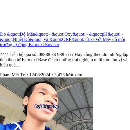
Đo &quot;Độ Mặn&quot; - &quot;Oxy&quot; - &quot;pH&quot; -
&quot;Nhiệt Độ&quot; và &quot;ORP&quot; từ xa với Máy đô môi
trường tự động Farmext Envisor
???? Liên hệ qua số: 08888 34 988 ???? Hãy cùng theo dõi những tập
tiếp theo từ Farmext Base để có những trải nghiệm nuôi tôm thú vị và
hiệu quả...
Phạm Mét Tơ
• 12/08/2024
• 3,473 lượt xem