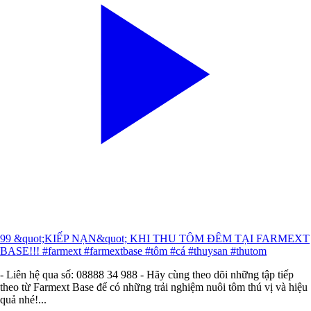
99 &quot;KIẾP NẠN&quot; KHI THU TÔM ĐÊM TẠI FARMEXT
BASE!!! #farmext #farmextbase #tôm #cá #thuysan #thutom
- Liên hệ qua số: 08888 34 988 - Hãy cùng theo dõi những tập tiếp
theo từ Farmext Base để có những trải nghiệm nuôi tôm thú vị và hiệu
quả nhé!...