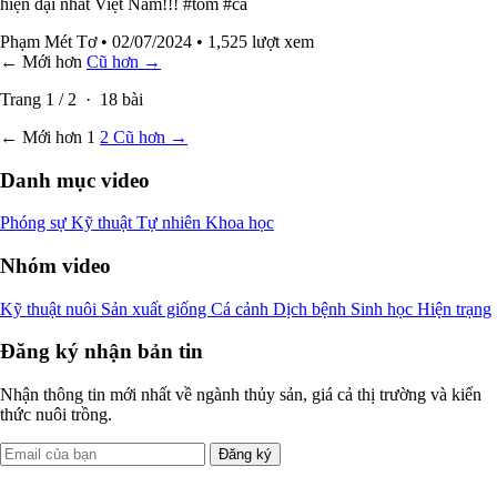
hiện đại nhất Việt Nam!!! #tôm #cá
Phạm Mét Tơ
• 02/07/2024
• 1,525 lượt xem
← Mới hơn
Cũ hơn →
Trang
1
/
2
·
18
bài
← Mới hơn
1
2
Cũ hơn →
Danh mục video
Phóng sự
Kỹ thuật
Tự nhiên
Khoa học
Nhóm video
Kỹ thuật nuôi
Sản xuất giống
Cá cảnh
Dịch bệnh
Sinh học
Hiện trạng
Đăng ký nhận bản tin
Nhận thông tin mới nhất về ngành thủy sản, giá cả thị trường và kiến
thức nuôi trồng.
Đăng ký