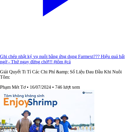
Ghi chép nhật ký vụ nuôi bằng ứng dụng Farmext??? Hiệu quả bất
ngờ - Thử ngay đừng chờ!!! #tôm #cá
Giải Quyết Ti Tỉ Các Chi Phí &amp; Số Liệu Đau Đầu Khi Nuôi
Tôm:
Phạm Mét Tơ
• 16/07/2024
• 746 lượt xem