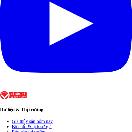
Dữ liệu & Thị trường
Giá thủy sản hôm nay
Biểu đồ & lịch sử giá
Báo cáo thị trường