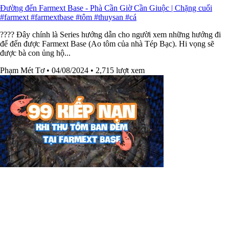
Đường đến Farmext Base - Phà Cần Giờ Cần Giuộc | Chặng cuối
#farmext #farmextbase #tôm #thuysan #cá
???? Đây chính là Series hướng dẫn cho người xem những hướng đi
để đến được Farmext Base (Ao tôm của nhà Tép Bạc). Hi vọng sẽ
được bà con ủng hộ...
Phạm Mét Tơ
• 04/08/2024
• 2,715 lượt xem