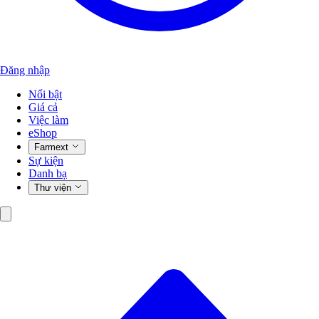
Đăng nhập
Nổi bật
Giá cả
Việc làm
eShop
Farmext
Sự kiện
Danh bạ
Thư viện