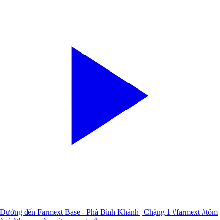
Đường đến Farmext Base - Phà Bình Khánh | Chặng 1 #farmext #tôm