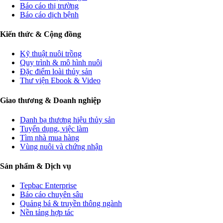
Báo cáo thị trường
Báo cáo dịch bệnh
Kiến thức & Cộng đồng
Kỹ thuật nuôi trồng
Quy trình & mô hình nuôi
Đặc điểm loài thủy sản
Thư viện Ebook & Video
Giao thương & Doanh nghiệp
Danh bạ thương hiệu thủy sản
Tuyển dụng, việc làm
Tìm nhà mua hàng
Vùng nuôi và chứng nhận
Sản phẩm & Dịch vụ
Tepbac Enterprise
Báo cáo chuyên sâu
Quảng bá & truyền thông ngành
Nền tảng hợp tác