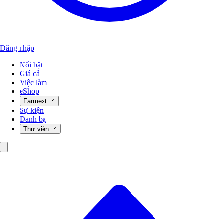
Đăng nhập
Nổi bật
Giá cả
Việc làm
eShop
Farmext
Sự kiện
Danh bạ
Thư viện