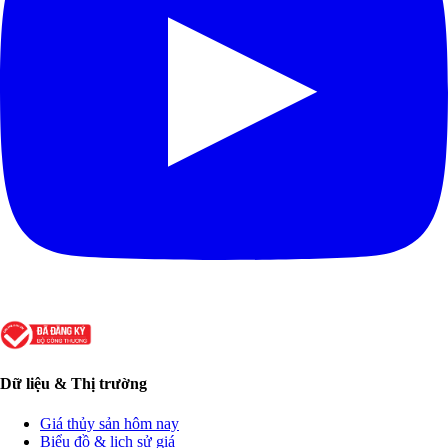
Dữ liệu & Thị trường
Giá thủy sản hôm nay
Biểu đồ & lịch sử giá