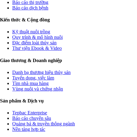
Báo cáo thị trường
Báo cáo dịch bệnh
Kiến thức & Cộng đồng
Kỹ thuật nuôi trồng
Quy trình & mô hình nuôi
Đặc điểm loài thủy sản
Thư viện Ebook & Video
Giao thương & Doanh nghiệp
Danh bạ thương hiệu thủy sản
Tuyển dụng, việc làm
Tìm nhà mua hàng
Vùng nuôi và chứng nhận
Sản phẩm & Dịch vụ
Tepbac Enterprise
Báo cáo chuyên sâu
Quảng bá & truyền thông ngành
Nền tảng hợp tác