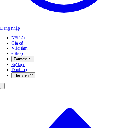
Đăng nhập
Nổi bật
Giá cả
Việc làm
eShop
Farmext
Sự kiện
Danh bạ
Thư viện