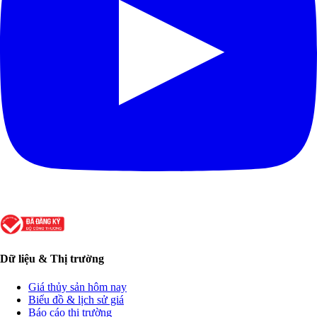
Dữ liệu & Thị trường
Giá thủy sản hôm nay
Biểu đồ & lịch sử giá
Báo cáo thị trường