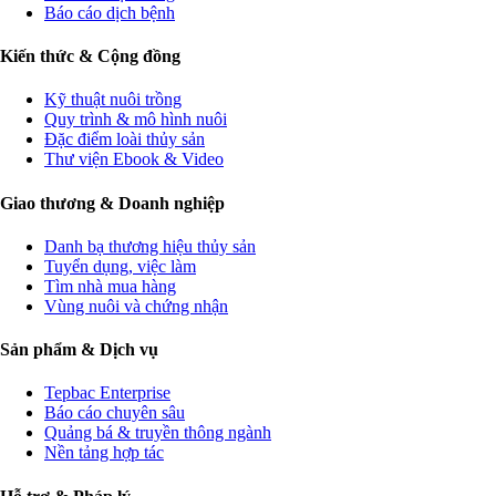
Báo cáo dịch bệnh
Kiến thức & Cộng đồng
Kỹ thuật nuôi trồng
Quy trình & mô hình nuôi
Đặc điểm loài thủy sản
Thư viện Ebook & Video
Giao thương & Doanh nghiệp
Danh bạ thương hiệu thủy sản
Tuyển dụng, việc làm
Tìm nhà mua hàng
Vùng nuôi và chứng nhận
Sản phẩm & Dịch vụ
Tepbac Enterprise
Báo cáo chuyên sâu
Quảng bá & truyền thông ngành
Nền tảng hợp tác