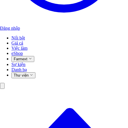
Đăng nhập
Nổi bật
Giá cả
Việc làm
eShop
Farmext
Sự kiện
Danh bạ
Thư viện