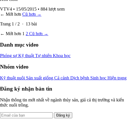
VTV4
• 15/05/2015
• 884 lượt xem
← Mới hơn
Cũ hơn →
Trang
1
/
2
·
13
bài
← Mới hơn
1
2
Cũ hơn →
Danh mục video
Phóng sự
Kỹ thuật
Tự nhiên
Khoa học
Nhóm video
Kỹ thuật nuôi
Sản xuất giống
Cá cảnh
Dịch bệnh
Sinh học
Hiện trạng
Đăng ký nhận bản tin
Nhận thông tin mới nhất về ngành thủy sản, giá cả thị trường và kiến
thức nuôi trồng.
Đăng ký