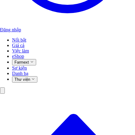
Đăng nhập
Nổi bật
Giá cả
Việc làm
eShop
Farmext
Sự kiện
Danh bạ
Thư viện