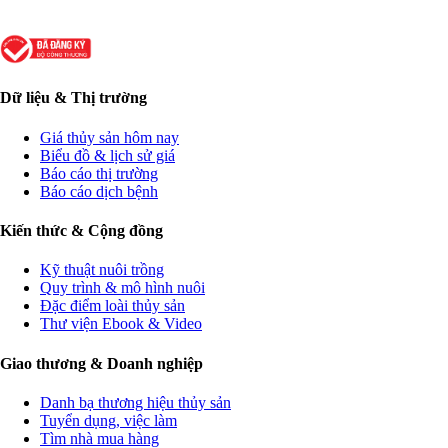
Dữ liệu & Thị trường
Giá thủy sản hôm nay
Biểu đồ & lịch sử giá
Báo cáo thị trường
Báo cáo dịch bệnh
Kiến thức & Cộng đồng
Kỹ thuật nuôi trồng
Quy trình & mô hình nuôi
Đặc điểm loài thủy sản
Thư viện Ebook & Video
Giao thương & Doanh nghiệp
Danh bạ thương hiệu thủy sản
Tuyển dụng, việc làm
Tìm nhà mua hàng