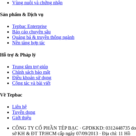
Vùng nuôi và chứng nhận
Sản phẩm & Dịch vụ
Tepbac Enterprise
Báo cáo chuyên sâu
Quảng bá & truyền thông ngành
Nền tảng hợp tác
Hỗ trợ & Pháp lý
Trung tâm trợ giúp
Chính sách bảo mật
Điều khoản sử dụng
Cộng tác và bài viết
Về Tepbac
Liên hệ
Tuyển dụng
Giới thiệu
CÔNG TY CỔ PHẦN TÉP BẠC · GPDKKD: 0312448735 do
sở KH & ĐT TP.HCM cấp ngày 07/09/2013 · Địa chỉ: 11 Hồ