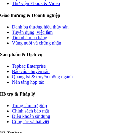
Thư viện Ebook & Video
Giao thương & Doanh nghiệp
Danh bạ thương hiệu thủy sản
Tuyển dụng, việc làm
Tìm nhà mua hàng
Vùng nuôi và chứng nhận
Sản phẩm & Dịch vụ
Tepbac Enterprise
Báo cáo chuyên sâu
Quảng bá & truyền thông ngành
Nền tảng hợp tác
Hỗ trợ & Pháp lý
Trung tâm trợ giúp
Chính sách bảo mật
Điều khoản sử dụng
Cộng tác và bài viết