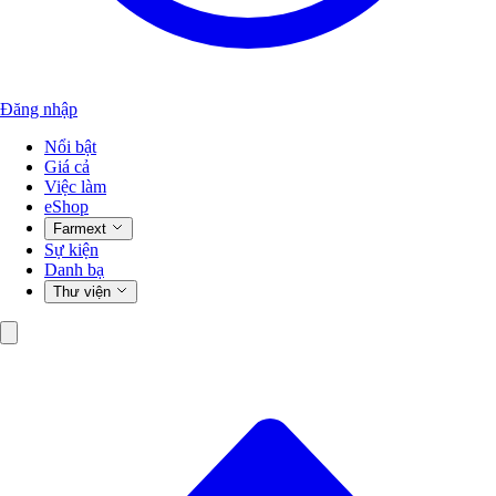
Đăng nhập
Nổi bật
Giá cả
Việc làm
eShop
Farmext
Sự kiện
Danh bạ
Thư viện