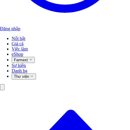
Đăng nhập
Nổi bật
Giá cả
Việc làm
eShop
Farmext
Sự kiện
Danh bạ
Thư viện