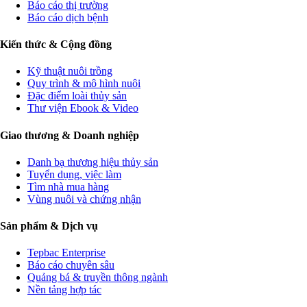
Báo cáo thị trường
Báo cáo dịch bệnh
Kiến thức & Cộng đồng
Kỹ thuật nuôi trồng
Quy trình & mô hình nuôi
Đặc điểm loài thủy sản
Thư viện Ebook & Video
Giao thương & Doanh nghiệp
Danh bạ thương hiệu thủy sản
Tuyển dụng, việc làm
Tìm nhà mua hàng
Vùng nuôi và chứng nhận
Sản phẩm & Dịch vụ
Tepbac Enterprise
Báo cáo chuyên sâu
Quảng bá & truyền thông ngành
Nền tảng hợp tác