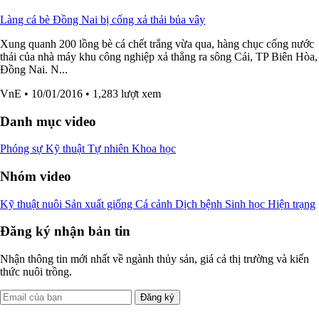
Làng cá bè Đồng Nai bị cống xả thải bủa vây
Xung quanh 200 lồng bè cá chết trắng vừa qua, hàng chục cống nước
thải của nhà máy khu công nghiệp xả thẳng ra sông Cái, TP Biên Hòa,
Đồng Nai. N...
VnE
• 10/01/2016
• 1,283 lượt xem
Danh mục video
Phóng sự
Kỹ thuật
Tự nhiên
Khoa học
Nhóm video
Kỹ thuật nuôi
Sản xuất giống
Cá cảnh
Dịch bệnh
Sinh học
Hiện trạng
Đăng ký nhận bản tin
Nhận thông tin mới nhất về ngành thủy sản, giá cả thị trường và kiến
thức nuôi trồng.
Đăng ký