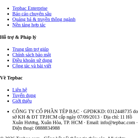
Tepbac Enterprise
Báo cáo chuyên sâu
Quảng bá & truyền thông ngành
Nền tảng hợp tác
Hỗ trợ & Pháp lý
Trung tâm trợ giúp
Chính sách bảo mật
Điều khoản sử dụng
Cộng tác và bài viết
Về Tepbac
Liên hệ
Tuyển dụng
Giới thiệu
CÔNG TY CỔ PHẦN TÉP BẠC · GPDKKD: 0312448735 do
sở KH & ĐT TP.HCM cấp ngày 07/09/2013 · Địa chỉ: 11 Hồ
Xuân Hương, Xuân Hòa, TP. HCM · Email:
info@tepbac.com
·
Điện thoại: 0888834988