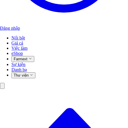
Đăng nhập
Nổi bật
Giá cả
Việc làm
eShop
Farmext
Sự kiện
Danh bạ
Thư viện