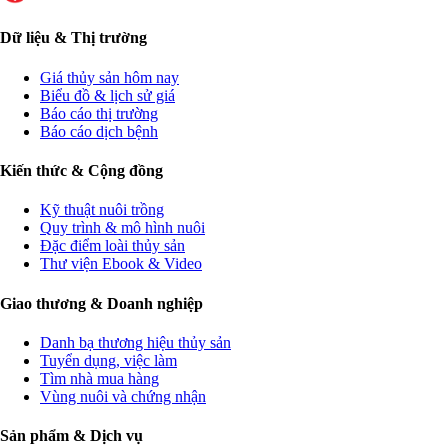
Dữ liệu & Thị trường
Giá thủy sản hôm nay
Biểu đồ & lịch sử giá
Báo cáo thị trường
Báo cáo dịch bệnh
Kiến thức & Cộng đồng
Kỹ thuật nuôi trồng
Quy trình & mô hình nuôi
Đặc điểm loài thủy sản
Thư viện Ebook & Video
Giao thương & Doanh nghiệp
Danh bạ thương hiệu thủy sản
Tuyển dụng, việc làm
Tìm nhà mua hàng
Vùng nuôi và chứng nhận
Sản phẩm & Dịch vụ