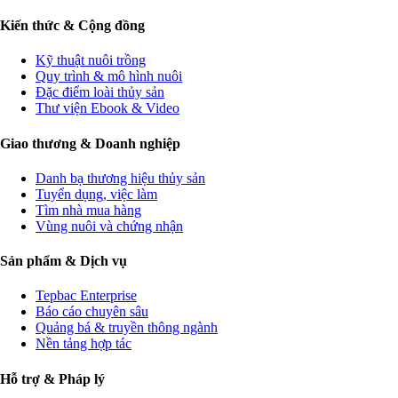
Kiến thức & Cộng đồng
Kỹ thuật nuôi trồng
Quy trình & mô hình nuôi
Đặc điểm loài thủy sản
Thư viện Ebook & Video
Giao thương & Doanh nghiệp
Danh bạ thương hiệu thủy sản
Tuyển dụng, việc làm
Tìm nhà mua hàng
Vùng nuôi và chứng nhận
Sản phẩm & Dịch vụ
Tepbac Enterprise
Báo cáo chuyên sâu
Quảng bá & truyền thông ngành
Nền tảng hợp tác
Hỗ trợ & Pháp lý