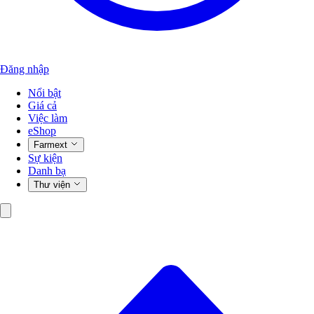
Đăng nhập
Nổi bật
Giá cả
Việc làm
eShop
Farmext
Sự kiện
Danh bạ
Thư viện