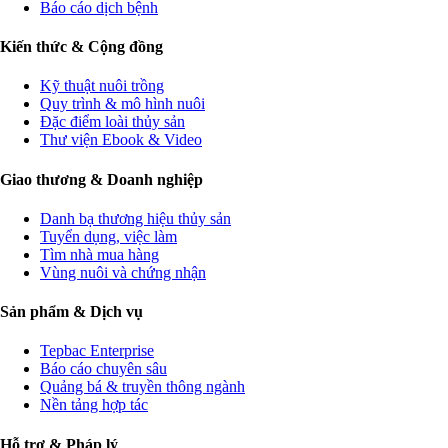
Báo cáo dịch bệnh
Kiến thức & Cộng đồng
Kỹ thuật nuôi trồng
Quy trình & mô hình nuôi
Đặc điểm loài thủy sản
Thư viện Ebook & Video
Giao thương & Doanh nghiệp
Danh bạ thương hiệu thủy sản
Tuyển dụng, việc làm
Tìm nhà mua hàng
Vùng nuôi và chứng nhận
Sản phẩm & Dịch vụ
Tepbac Enterprise
Báo cáo chuyên sâu
Quảng bá & truyền thông ngành
Nền tảng hợp tác
Hỗ trợ & Pháp lý