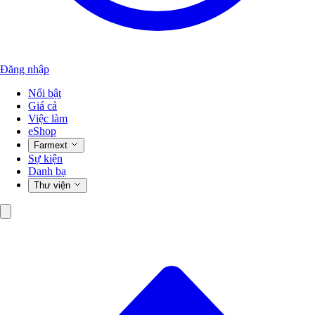
Đăng nhập
Nổi bật
Giá cả
Việc làm
eShop
Farmext
Sự kiện
Danh bạ
Thư viện